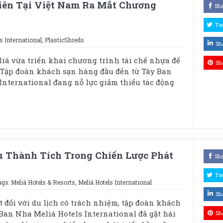
iên Tại Việt Nam Ra Mắt Chương
Sh
Tw
s International
,
PlasticShreds
Sh
iá vừa triển khai chương trình tái chế nhựa để
Sh
 Tập đoàn khách sạn hàng đầu đến từ Tây Ban
International đang nỗ lực giảm thiểu tác động
ều Thành Tích Trong Chiến Lược Phát
Sh
Tw
ags:
Meliá Hotels & Resorts
,
Meliá Hotels International
Sh
 đối với du lịch có trách nhiệm, tập đoàn khách
Ban Nha Meliá Hotels International đã gặt hái
Sh