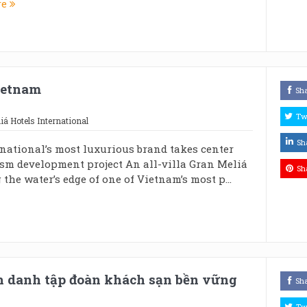
re
ietnam
Sh
Tw
iá Hotels International
Sh
national’s most luxurious brand takes center
ism development project An all-villa Gran Meliá
Sh
the water’s edge of one of Vietnam’s most p...
nh danh tập đoàn khách sạn bền vững
Sh
Tw