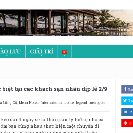
ÀO LƯU
GIẢI TRÍ
 biệt tại các khách sạn nhân dịp lễ 2/9
Sh
Tw
a Lăng Cô
,
Meliá Hotels International
,
sofitel-legend-metropole-
Sh
 kéo dài 4 ngày sẽ là thời gian lý tưởng cho cả
Sh
hóm bạn cùng nhau thực hiện một chuyến đi
ách sạn và khu nghỉ dưỡng cũng giới thiệu