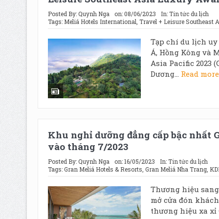
Posted By:
Quynh Nga
on:
08/06/2023
In:
Tin tức du lịch
Tags:
Meliá Hotels International
,
Travel + Leisure Southeast
Tạp chí du lịch u
Á, Hồng Kông và M
Asia Pacific 2023 
Dương...
Read mor
Khu nghỉ dưỡng đẳng cấp bậc nhất G
vào tháng 7/2023
Posted By:
Quynh Nga
on:
16/05/2023
In:
Tin tức du lịch
Tags:
Gran Meliá Hotels & Resorts
,
Gran Meliá Nha Trang
,
KDI
Thương hiệu sang 
mở cửa đón khách
thương hiệu xa xỉ 