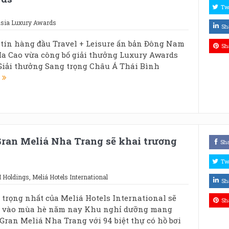
Tw
 Asia Luxury Awards
Sh
y tín hàng đầu Travel + Leisure ấn bản Đông Nam
Sh
a Cao vừa công bố giải thưởng Luxury Awards
(Giải thưởng Sang trọng Châu Á Thái Bình
e
ran Meliá Nha Trang sẽ khai trương
Sh
Tw
 Holdings
,
Meliá Hotels International
Sh
trọng nhất của Meliá Hotels International sẽ
Sh
 vào mùa hè năm nay Khu nghỉ dưỡng mang
Gran Meliá Nha Trang với 94 biệt thự có hồ bơi