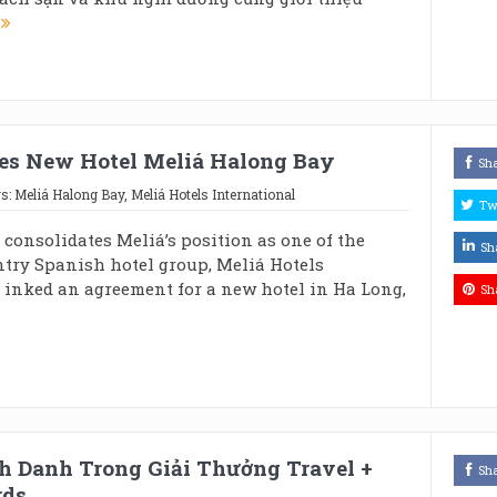
e
ces New Hotel Meliá Halong Bay
Sh
s:
Meliá Halong Bay
,
Meliá Hotels International
Tw
 consolidates Meliá’s position as one of the
Sh
ntry Spanish hotel group, Meliá Hotels
 inked an agreement for a new hotel in Ha Long,
Sh
nh Danh Trong Giải Thưởng Travel +
Sh
rds