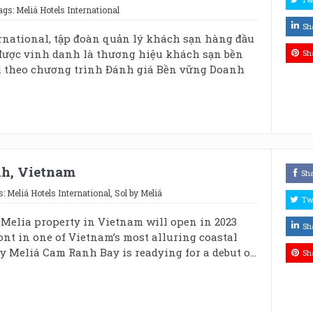
ags:
Meliá Hotels International
Sh
rnational, tập đoàn quản lý khách sạn hàng đầu
được vinh danh là thương hiệu khách sạn bền
Sh
i theo chương trình Đánh giá Bền vững Doanh
nh, Vietnam
Sh
s:
Meliá Hotels International
,
Sol by Meliá
Tw
 Melia property in Vietnam will open in 2023
Sh
nt in one of Vietnam’s most alluring coastal
by Meliá Cam Ranh Bay is readying for a debut o...
Sh