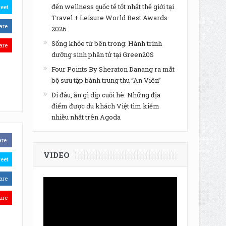
đến wellness quốc tế tốt nhất thế giới tại
eet
Travel + Leisure World Best Awards
are
2026
Sống khỏe từ bên trong: Hành trình
are
dưỡng sinh phân tử tại Green20S
Four Points By Sheraton Danang ra mắt
bộ sưu tập bánh trung thu “An Viên”
Đi đâu, ăn gì dịp cuối hè: Những địa
điểm được du khách Việt tìm kiếm
nhiều nhất trên Agoda
are
VIDEO
eet
are
are