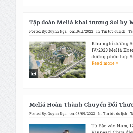
Tập đoàn Meliá khai trương Sol by
Posted By:
Quynh Nga
on:
19/11/2022
In:
Tin tức du lịch
Ta
Khu nghỉ dưỡng So
IV/2023 Meliá Hot
dưỡng phức hợp So
Read more
Meliá Hoàn Thành Chuyển Đổi Thươ
Posted By:
Quynh Nga
on:
08/09/2022
In:
Tin tức du lịch
T
Từ Bắc vào Nam, 1
Vinpearl Chưa đầy