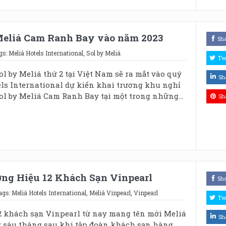
 Meliá Cam Ranh Bay vào năm 2023
Sh
gs:
Meliá Hotels International
,
Sol by Meliá
Tw
l by Meliá thứ 2 tại Việt Nam sẽ ra mắt vào quý
Sh
els International dự kiến khai trương khu nghỉ
l by Meliá Cam Ranh Bay tại một trong những...
Sh
ng Hiệu 12 Khách Sạn Vinpearl
Sh
ags:
Meliá Hotels International
,
Meliá Vinpearl
,
Vinpearl
Tw
2 khách sạn Vinpearl từ nay mang tên mới Meliá
Sh
 sáu tháng sau khi tập đoàn khách sạn hàng