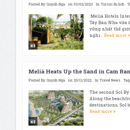
Posted By:
Quynh Nga
on:
03/02/2023
In:
Tin tức du lịch
T
Meliá Hotels Inte
Tây Ban Nha vừa 
vững nhất thế giớ
nghi...
Read more
Meliá Heats Up the Sand in Cam Ra
Posted By:
Quynh Nga
on:
20/11/2022
In:
Travel News
Tag
The second Sol By
Along the beachfro
destinations, Sol 
Read more