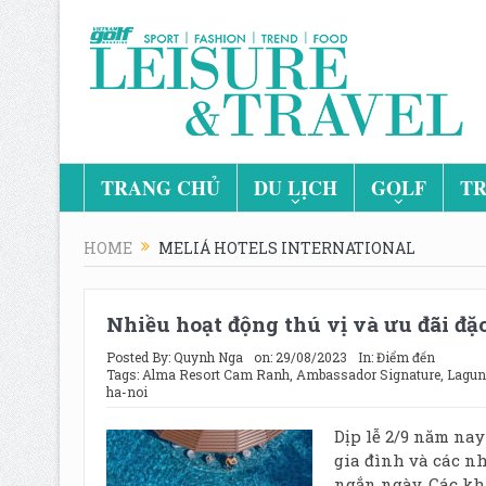
TRANG CHỦ
DU LỊCH
GOLF
TR
HOME
MELIÁ HOTELS INTERNATIONAL
Nhiều hoạt động thú vị và ưu đãi đặc
Posted By:
Quynh Nga
on:
29/08/2023
In:
Điểm đến
Tags:
Alma Resort Cam Ranh
,
Ambassador Signature
,
Lagun
ha-noi
Dịp lễ 2/9 năm nay
gia đình và các n
ngắn ngày. Các kh