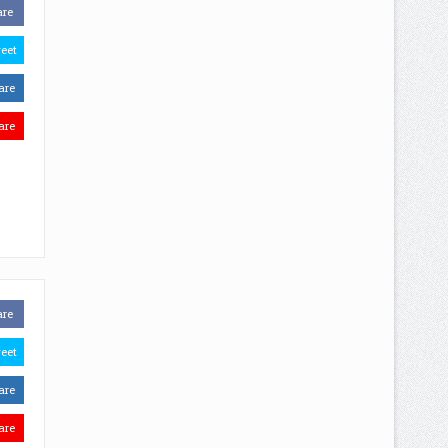
are
eet
are
are
are
eet
are
are