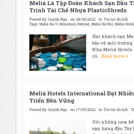
Meliá Là Tập Đoàn Khách Sạn Đầu T
Trình Tái Chế Nhựa PlasticShreds
Posted By:
Quynh Nga
on:
28/06/2022
In:
Tin tức du lịch
Tags:
Meliá Ba Vi Mountain Retreat
,
Meliá Hà Nội
,
Meliá Hotel
Hai khách sạn Mel
bảo vệ môi trường
Nha Meliá Hotels 
củ...
Read more
Meliá Hotels International Đạt Nhi
Triển Bền Vững
Posted By:
Quynh Nga
on:
17/05/2022
In:
Tin tức du lịch
T
Với những cam kết
sạn hàng đầu Tây 