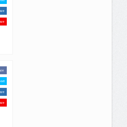
are
are
are
eet
are
are