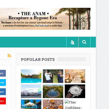
POPULAR POSTS
are
eet
are
are