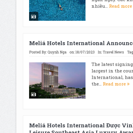
nhiều...
Read mor
Meliá Hotels International Announ
Posted By:
Quynh Nga
on:
18/07/2023
In:
Travel News
Tag
The latest signing
largest in the cou
International, has
the...
Read more
Meliá Hotels International Được Vi
Leisure Southeast Asia Luxury Awa