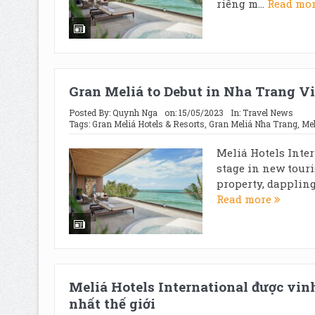
riêng m...
Read mo
Gran Meliá to Debut in Nha Trang V
Posted By:
Quynh Nga
on:
15/05/2023
In:
Travel News
Tags:
Gran Meliá Hotels & Resorts
,
Gran Meliá Nha Trang
,
Mel
Meliá Hotels Inter
stage in new tour
property, dappling 
Read more
Meliá Hotels International được vi
nhất thế giới