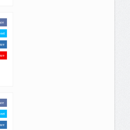
are
eet
are
are
are
eet
are