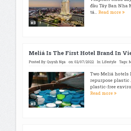
đầu Tây Ban Nha M
tá...
Read more
Meliá Is The First Hotel Brand In V
Posted By:
Quynh Nga
on:
02/07/2022
In:
Lifestyle
Tags:
M
Two Meliá hotels 
repurpose plastic
plastic-free enviro
Read more