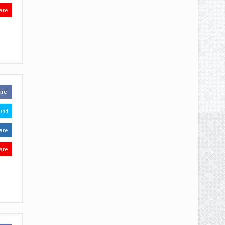
are
are
eet
are
are