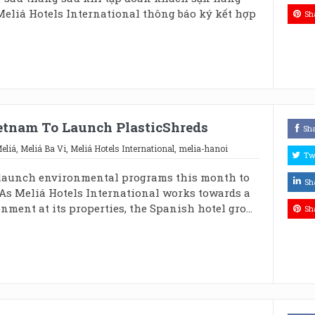
eliá Hotels International thông báo ký kết hợp
Sh
ietnam To Launch PlasticShreds
Sh
eliá
,
Meliá Ba Vi
,
Meliá Hotels International
,
melia-hanoi
Tw
launch environmental programs this month to
Sh
 As Meliá Hotels International works towards a
nment at its properties, the Spanish hotel gro...
Sh