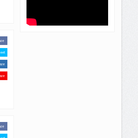
are
eet
are
are
are
eet