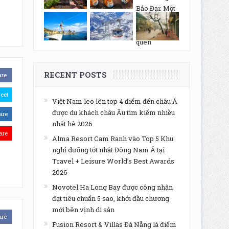
RECENT POSTS
are
eet
Việt Nam leo lên top 4 điểm đến châu Á
được du khách châu Âu tìm kiếm nhiều
are
nhất hè 2026
are
Alma Resort Cam Ranh vào Top 5 Khu
nghỉ dưỡng tốt nhất Đông Nam Á tại
Travel + Leisure World’s Best Awards
2026
Novotel Ha Long Bay được công nhận
đạt tiêu chuẩn 5 sao, khởi đầu chương
mới bên vịnh di sản
are
Fusion Resort & Villas Đà Nẵng là điểm