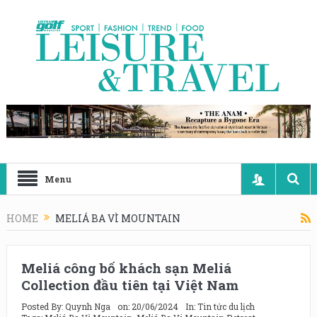
Menu
HOME
MELIÁ BA VÌ MOUNTAIN
Meliá công bố khách sạn Meliá
Collection đầu tiên tại Việt Nam
Posted By:
Quynh Nga
on:
20/06/2024
In:
Tin tức du lịch