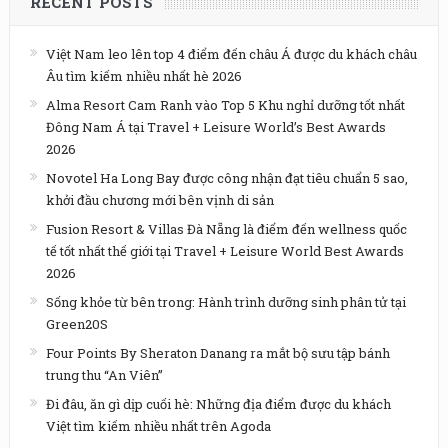
RECENT POSTS
Việt Nam leo lên top 4 điểm đến châu Á được du khách châu
Âu tìm kiếm nhiều nhất hè 2026
Alma Resort Cam Ranh vào Top 5 Khu nghỉ dưỡng tốt nhất
Đông Nam Á tại Travel + Leisure World’s Best Awards
2026
Novotel Ha Long Bay được công nhận đạt tiêu chuẩn 5 sao,
khởi đầu chương mới bên vịnh di sản
Fusion Resort & Villas Đà Nẵng là điểm đến wellness quốc
tế tốt nhất thế giới tại Travel + Leisure World Best Awards
2026
Sống khỏe từ bên trong: Hành trình dưỡng sinh phân tử tại
Green20S
Four Points By Sheraton Danang ra mắt bộ sưu tập bánh
trung thu “An Viên”
Đi đâu, ăn gì dịp cuối hè: Những địa điểm được du khách
Việt tìm kiếm nhiều nhất trên Agoda