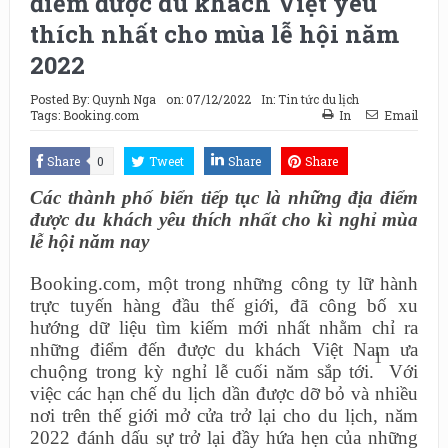
điểm được du khách Việt yêu
thích nhất cho mùa lễ hội năm
2022
Posted By:
Quynh Nga
on:
07/12/2022
In:
Tin tức du lịch
Tags:
Booking.com
In
Email
Share
0
Tweet
Share
Share
Các
thành phố biển tiếp tục là những địa điểm
được du khách yêu thích nhất cho kì nghỉ mùa
lễ hội năm nay
Booking.com, một trong những công ty lữ hành
trực tuyến hàng đầu thế giới, đã công bố xu
hướng dữ liệu tìm kiếm mới nhất nhằm chỉ ra
những điểm đến được du khách Việt Nam ưa
1
chuộng trong kỳ nghỉ lễ cuối năm sắp tới.
Với
việc các hạn chế du lịch dần được dỡ bỏ và nhiều
nơi trên thế giới mở cửa trở lại cho du lịch, năm
2022 đánh dấu sự trở lại đầy hứa hẹn của những