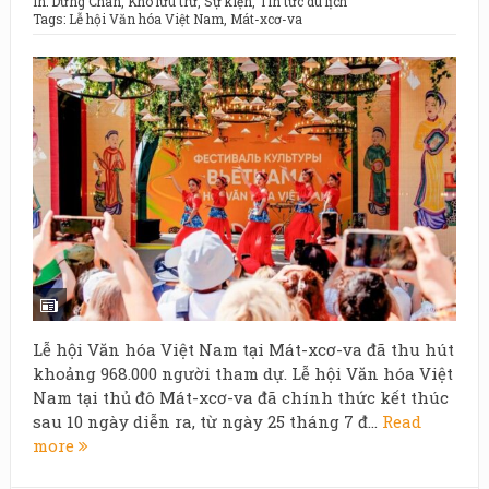
In:
Dừng Chân
,
Kho lưu trữ
,
Sự kiện
,
Tin tức du lịch
Tags:
Lễ hội Văn hóa Việt Nam
,
Mát-xcơ-va
Lễ hội Văn hóa Việt Nam tại Mát-xcơ-va đã thu hút
khoảng 968.000 người tham dự. Lễ hội Văn hóa Việt
Nam tại thủ đô Mát-xcơ-va đã chính thức kết thúc
sau 10 ngày diễn ra, từ ngày 25 tháng 7 đ...
Read
more