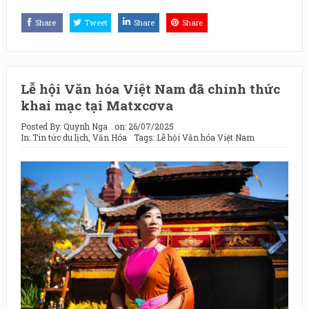
Share
Tweet
Share
Share
Lễ hội Văn hóa Việt Nam đã chính thức
khai mạc tại Matxcơva
Posted By:
Quynh Nga
on:
26/07/2025
In:
Tin tức du lịch
,
Văn Hóa
Tags:
Lễ hội Văn hóa Việt Nam