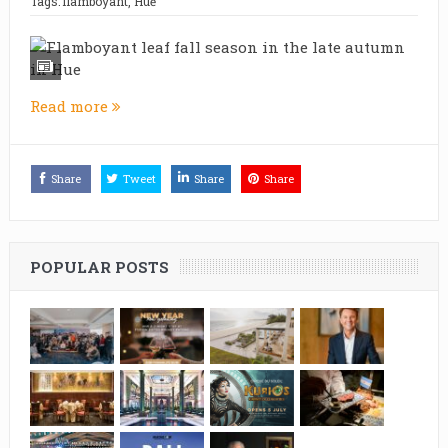
Tags:
flamboyant
,
Huế
Read more
Share
Tweet
Share
Share
POPULAR POSTS