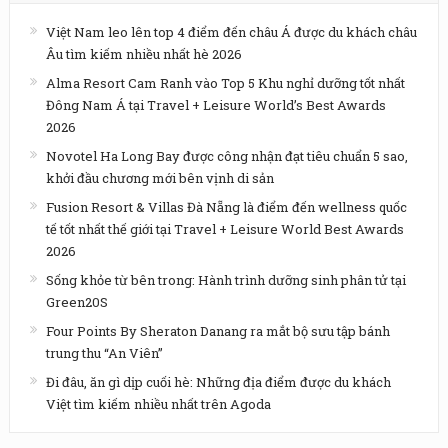
Việt Nam leo lên top 4 điểm đến châu Á được du khách châu
Âu tìm kiếm nhiều nhất hè 2026
Alma Resort Cam Ranh vào Top 5 Khu nghỉ dưỡng tốt nhất
Đông Nam Á tại Travel + Leisure World’s Best Awards
2026
Novotel Ha Long Bay được công nhận đạt tiêu chuẩn 5 sao,
khởi đầu chương mới bên vịnh di sản
Fusion Resort & Villas Đà Nẵng là điểm đến wellness quốc
tế tốt nhất thế giới tại Travel + Leisure World Best Awards
2026
Sống khỏe từ bên trong: Hành trình dưỡng sinh phân tử tại
Green20S
Four Points By Sheraton Danang ra mắt bộ sưu tập bánh
trung thu “An Viên”
Đi đâu, ăn gì dịp cuối hè: Những địa điểm được du khách
Việt tìm kiếm nhiều nhất trên Agoda