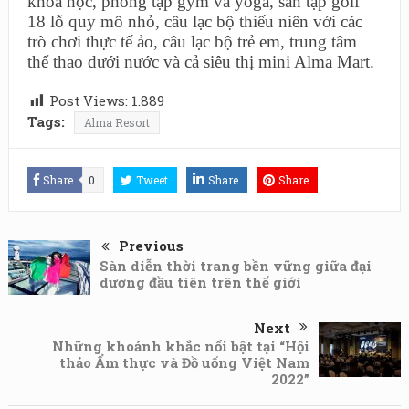
khoa học, phòng tập gym và yoga, sân tập golf
18 lỗ quy mô nhỏ, câu lạc bộ thiếu niên với các
trò chơi thực tế ảo, câu lạc bộ trẻ em, trung tâm
thể thao dưới nước và cả siêu thị mini Alma Mart.
Post Views:
1.889
Tags:
Alma Resort
Share
0
Tweet
Share
Share
Previous
Sàn diễn thời trang bền vững giữa đại
dương đầu tiên trên thế giới
Next
Những khoảnh khắc nổi bật tại “Hội
thảo Ẩm thực và Đồ uống Việt Nam
2022”