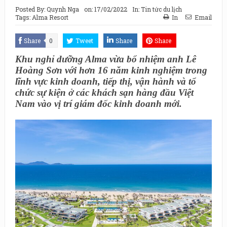
Posted By:
Quynh Nga
on:
17/02/2022
In:
Tin tức du lịch
Tags:
Alma Resort
In
Email
Share
0
Tweet
Share
Share
Khu nghỉ dưỡng Alma vừa bổ nhiệm anh Lê
Hoàng Sơn với hơn 16 năm kinh nghiệm trong
lĩnh vực kinh doanh, tiếp thị, vận hành và tổ
chức sự kiện ở các khách sạn hàng đầu Việt
Nam vào vị trí giám đốc kinh doanh mới.