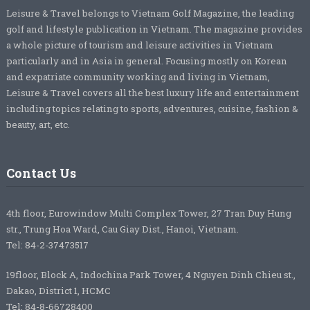
Leisure & Travel belongs to Vietnam Golf Magazine, the leading
golf and lifestyle publication in Vietnam. The magazine provides
a whole picture of tourism and leisure activities in Vietnam
particularly and in Asia in general. Focusing mostly on Korean
and expatriate community working and living in Vietnam,
Leisure & Travel covers all the best luxury life and entertainment
including topics relating to sports, adventures, cuisine, fashion &
beauty, art, etc.
Contact Us
4th floor, Eurowindow Multi Complex Tower, 27 Tran Duy Hung
str., Trung Hoa Ward, Cau Giay Dist., Hanoi, Vietnam.
Tel: 84-2-37473517
19floor, Block A, Indochina Park Tower, 4 Nguyen Dinh Chieu st.,
Dakao, District 1, HCMC
Tel: 84-8-66728400