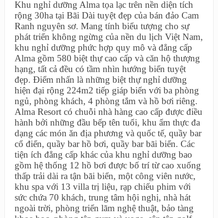
Khu nghỉ dưỡng Alma tọa lạc trên nền diện tích
rộng 30ha tại Bãi Dài tuyệt đẹp của bán đảo Cam
Ranh nguyên sơ. Mang tính biểu tượng cho sự
phát triển không ngừng của nền du lịch Việt Nam,
khu nghỉ dưỡng phức hợp quy mô và đẳng cấp
Alma gồm 580 biệt thự cao cấp và căn hộ thượng
hạng, tất cả đều có tầm nhìn hướng biển tuyệt
đẹp. Điểm nhấn là những biệt thự nghỉ dưỡng
hiện đại rộng 224m2 tiếp giáp biển với ba phòng
ngủ, phòng khách, 4 phòng tắm và hồ bơi riêng.
Alma Resort có chuỗi nhà hàng cao cấp được điều
hành bởi những đầu bếp tên tuổi, khu ẩm thực đa
dạng các món ăn địa phương và quốc tế, quầy bar
cổ điển, quầy bar hồ bơi, quầy bar bãi biển. Các
tiện ích đẳng cấp khác của khu nghỉ dưỡng bao
gồm hệ thống 12 hồ bơi được bố trí từ cao xuống
thấp trải dài ra tận bãi biển, một công viên nước,
khu spa với 13 villa trị liệu, rạp chiếu phim với
sức chứa 70 khách, trung tâm hội nghị, nhà hát
ngoài trời, phòng triển lãm nghệ thuật, bảo tàng