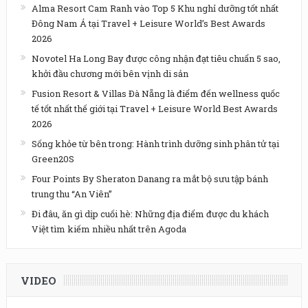
Alma Resort Cam Ranh vào Top 5 Khu nghỉ dưỡng tốt nhất
Đông Nam Á tại Travel + Leisure World’s Best Awards
2026
Novotel Ha Long Bay được công nhận đạt tiêu chuẩn 5 sao,
khởi đầu chương mới bên vịnh di sản
Fusion Resort & Villas Đà Nẵng là điểm đến wellness quốc
tế tốt nhất thế giới tại Travel + Leisure World Best Awards
2026
Sống khỏe từ bên trong: Hành trình dưỡng sinh phân tử tại
Green20S
Four Points By Sheraton Danang ra mắt bộ sưu tập bánh
trung thu “An Viên”
Đi đâu, ăn gì dịp cuối hè: Những địa điểm được du khách
Việt tìm kiếm nhiều nhất trên Agoda
VIDEO