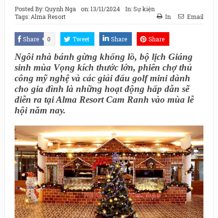
Posted By:
Quynh Nga
on:
13/11/2024
In:
Sự kiện
Tags:
Alma Resort
In
Email
Share
0
Tweet
Share
Share
Ngôi nhà bánh gừng khổng lồ, bộ lịch Giáng
sinh mùa Vọng kích thước lớn, phiên chợ thủ
công mỹ nghệ và các giải đấu golf mini dành
cho gia đình là những hoạt động hấp dẫn sẽ
diễn ra tại Alma Resort Cam Ranh vào mùa lễ
hội năm nay.