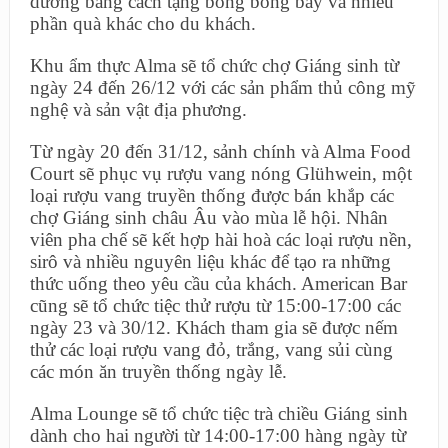
dưỡng bằng cách tặng bong bóng bay và nhiều
phần quà khác cho du khách.
Khu ẩm thực Alma sẽ tổ chức chợ Giáng sinh từ
ngày 24 đến 26/12 với các sản phẩm thủ công mỹ
nghệ và sản vật địa phương.
Từ ngày 20 đến 31/12, sảnh chính và Alma Food
Court sẽ phục vụ rượu vang nóng Glühwein, một
loại rượu vang truyền thống được bán khắp các
chợ Giáng sinh châu Âu vào mùa lễ hội. Nhân
viên pha chế sẽ kết hợp hài hoà các loại rượu nền,
sirô và nhiều nguyên liệu khác để tạo ra những
thức uống theo yêu cầu của khách. American Bar
cũng sẽ tổ chức tiệc thử rượu từ 15:00-17:00 các
ngày 23 và 30/12. Khách tham gia sẽ được nếm
thử các loại rượu vang đỏ, trắng, vang sủi cùng
các món ăn truyền thống ngày lễ.
Alma Lounge sẽ tổ chức tiệc trà chiều Giáng sinh
dành cho hai người từ 14:00-17:00 hàng ngày từ