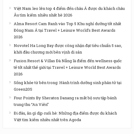
Việt Nam leo lên top 4 điểm đến châu Á được du khách châu
Âu tìm kiếm nhiều nhất hè 2026
Alma Resort Cam Ranh vào Top 5 Khu nghỉ dưỡng tốt nhất
Đông Nam Á tại Travel + Leisure World’s Best Awards
2026
Novotel Ha Long Bay được công nhận đạt tiêu chuẩn 5 sao,
khởi đầu chương mới bên vịnh di sản
Fusion Resort & Villas Đà Nẵng là điểm đến wellness quốc
tế tốt nhất thế giới tại Travel + Leisure World Best Awards
2026
Sống khỏe từ bên trong: Hành trình dưỡng sinh phân tử tại
Green20S
Four Points By Sheraton Danang ra mắt bộ sưu tập bánh
trung thu “An Viên”
Đi đâu, ăn gì dịp cuối hè: Những địa điểm được du khách
Việt tìm kiếm nhiều nhất trên Agoda