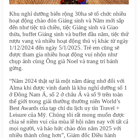
Khu nghỉ dưỡng biển rộng 30ha sẽ tổ chức nhiều
hoạt động chào đón Giáng sinh và Năm mới sắp
đến như tiệc trà chiều, tiệc Giáng sinh và Giao
thừa, buffet Giáng sinh và buffet đầu năm, tiệc thử
rượu vang và nhiều hoạt động thú vị khác từ ngày
1/12/2024 đến ngày 5/1/2025. Trẻ em cũng sẽ
được tham gia nhiều hoạt động vui nhộn như
chụp ảnh cùng Ông già Noel và trang trí bánh
gừng.
“Năm 2024 thật sự là một năm đáng nhớ đối với
Alma khi được vinh danh là khu nghỉ dưỡng số 1
ở Đông Nam Á, số 2 ở châu Á và số 9 trên toàn
thế giới trong giải thưởng thường niên World’s
Best Awards của tạp chí du lịch uy tín Travel +
Leisure của Mỹ. Chúng tôi rất mong muốn được
chia sẻ niềm vui của mùa lễ hội năm nay với tất cả
mọi người, và háo hức chào đón năm 2025 với
nhiều thành công hơn”, Giám đốc Điều hành