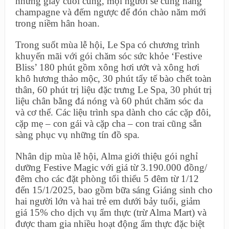
những giây cuối cùng, mọi người sẽ cùng nâng
champagne và đếm ngược để đón chào năm mới
trong niềm hân hoan.
Trong suốt mùa lễ hội, Le Spa có chương trình
khuyến mãi với gói chăm sóc sức khỏe ‘Festive
Bliss’ 180 phút gồm xông hơi ướt và xông hơi
khô hương thảo mộc, 30 phút tẩy tế bào chết toàn
thân, 60 phút trị liệu đặc trưng Le Spa, 30 phút trị
liệu chân bằng đá nóng và 60 phút chăm sóc da
và cơ thể. Các liệu trình spa dành cho các cặp đôi,
cặp mẹ – con gái và cặp cha – con trai cũng sẵn
sàng phục vụ những tín đồ spa.
Nhân dịp mùa lễ hội, Alma giới thiệu gói nghỉ
dưỡng Festive Magic với giá từ 3.190.000 đồng/
đêm cho các đặt phòng tối thiểu 5 đêm từ 1/12
đến 15/1/2025, bao gồm bữa sáng Giáng sinh cho
hai người lớn và hai trẻ em dưới bảy tuổi, giảm
giá 15% cho dịch vụ ẩm thực (trừ Alma Mart) và
được tham gia nhiều hoạt động ẩm thực đặc biệt