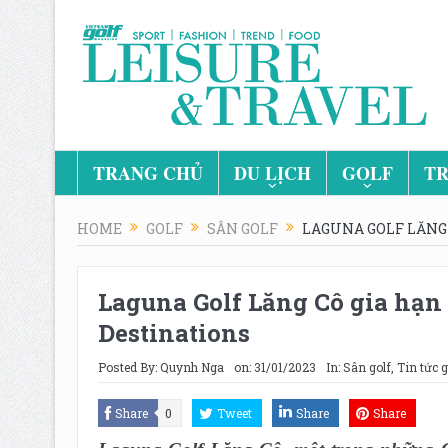
TRANG CHỦ
DU LỊCH
GOLF
TR
HOME
GOLF
SÂN GOLF
LAGUNA GOLF LĂNG 
Laguna Golf Lăng Cô gia hạn 
Destinations
Posted By:
Quynh Nga
on:
31/01/2023
In:
Sân golf
,
Tin tức g
Share
0
Tweet
Share
Share