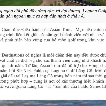
g ngọn đồi phủ đầy rừng rậm và đại dương, Laguna Gol
sân gôn ngoạn mục và hấp dẫn nhất ở châu Á.
Giám đốc Điều hành của Asian Tour: “Mục tiêu chính 
g trình liên kết giữa các sân golf thành viên với nhau và
và phát triển bền vững của bộ môn golf trong khu vực 
 Destinations có nghĩa là mỗi điểm đến này đều được ch
vật chất và dịch vụ cho các thành viên cũng như khách h
ấu quanh năm. Từ lâu, Asian Tour đã hỗ trợ cho Vòng ch
 năm bởi Sir Nick Faldo tại Laguna Golf Lăng Cô. Mới đ
c giải đấu tại Laguna Lăng Cô trong bốn năm tới sau thời 
ưỡng phức hợp – cũng là nơi có các thương hiệu khách 
 Cô và Angsana Lăng Cô – là “Sân nhà của Faldo Series C