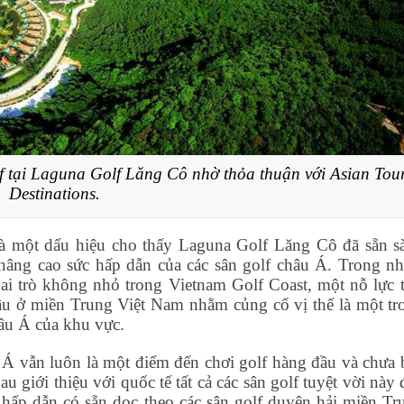
lf tại Laguna Golf Lăng Cô nhờ thỏa thuận với Asian Tou
Destinations.
là một dấu hiệu cho thấy Laguna Golf Lăng Cô đã sẵn s
âng cao sức hấp dẫn của các sân golf châu Á. Trong nh
 trò không nhỏ trong Vietnam Golf Coast, một nỗ lực t
đầu ở miền Trung Việt Nam nhằm củng cố vị thế là một tr
hâu Á của khu vực.
Á vẫn luôn là một điểm đến chơi golf hàng đầu và chưa 
 giới thiệu với quốc tế tất cả các sân golf tuyệt vời này
 hấp dẫn có sẵn dọc theo các sân golf duyên hải miền Tr