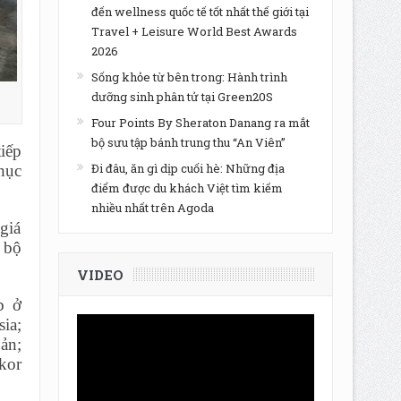
đến wellness quốc tế tốt nhất thế giới tại
Travel + Leisure World Best Awards
2026
Sống khỏe từ bên trong: Hành trình
dưỡng sinh phân tử tại Green20S
Four Points By Sheraton Danang ra mắt
bộ sưu tập bánh trung thu “An Viên”
iếp
Đi đâu, ăn gì dịp cuối hè: Những địa
hục
điểm được du khách Việt tìm kiếm
nhiều nhất trên Agoda
giá
 bộ
VIDEO
b ở
ia;
ản;
kor