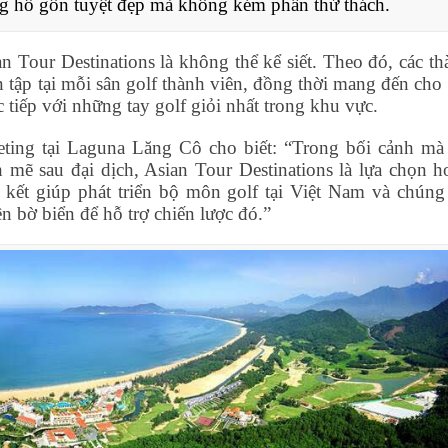
ng hố gôn tuyệt đẹp mà không kém phần thử thách.
n Tour Destinations là không thể kể siết. Theo đó, các th
n tập tại mỗi sân golf thành viên, đồng thời mang đến cho
c tiếp với những tay golf giỏi nhất trong khu vực.
ing tại Laguna Lăng Cô cho biết: “Trong bối cảnh mà
 mẽ sau đại dịch, Asian Tour Destinations là lựa chọn h
kết giúp phát triển bộ môn golf tại Việt Nam và chúng 
n bờ biển để hỗ trợ chiến lược đó.”