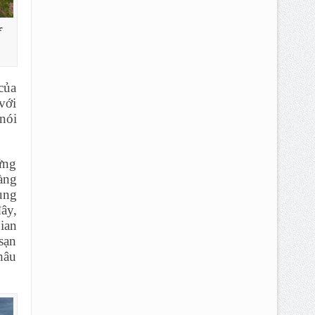
f
của
 với
nói
ứng
àng
ung
ây,
gian
sạn
hâu