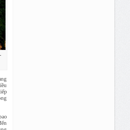
r
àng
iều
iếp
ong
bao
 đến
ung