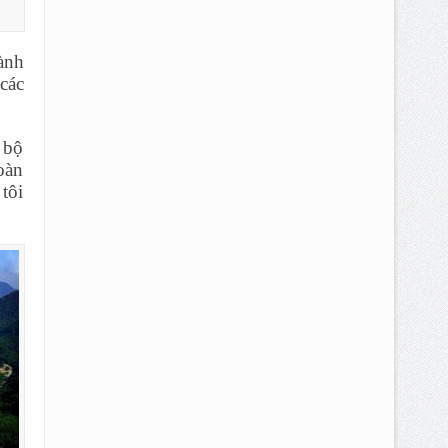
ành
 các
 bộ
oàn
tôi