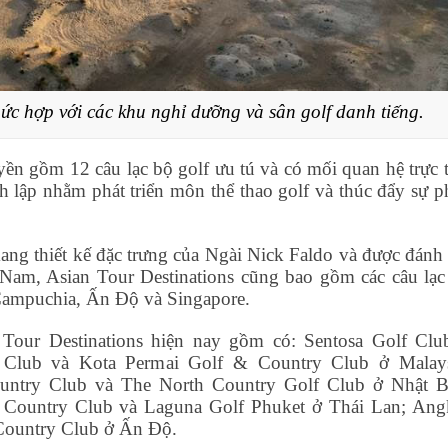
 hợp với các khu nghỉ dưỡng và sân golf danh tiếng.
yền gồm 12 câu lạc bộ golf ưu tú và có mối quan hệ trực t
 lập nhằm phát triển môn thể thao golf và thúc đẩy sự p
ng thiết kế đặc trưng của Ngài Nick Faldo và được đánh 
t Nam, Asian Tour Destinations cũng bao gồm các câu lạc
 Campuchia, Ấn Độ và Singapore.
 Tour Destinations hiện nay gồm có: Sentosa Golf Clu
y Club và Kota Permai Golf & Country Club ở Malays
ountry Club và The North Country Golf Club ở Nhật B
 Country Club và Laguna Golf Phuket ở Thái Lan; Ang
 Country Club ở Ấn Độ.