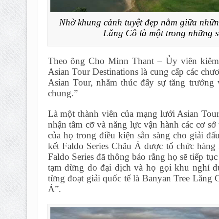
Nhờ khung cảnh tuyệt đẹp nằm giữa nhữn
Lăng Cô là một trong những 
Theo ông Cho Minn Thant – Ủy viên kiêm 
Asian Tour Destinations là cung cấp các chươn
Asian Tour, nhằm thúc đẩy sự tăng trưởng 
chung.”
Là một thành viên của mạng lưới Asian Tour
nhận tầm cỡ và năng lực vận hành các cơ sở 
của họ trong điều kiện sẵn sàng cho giải đ
kết Faldo Series Châu Á được tổ chức hàng
Faldo Series đã thông báo rằng họ sẽ tiếp tụ
tạm dừng do đại dịch và họ gọi khu nghỉ d
từng đoạt giải quốc tế là Banyan Tree Lăng
Á”.