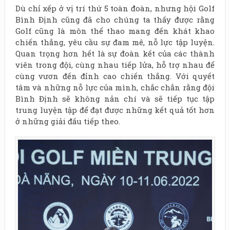
Dù chỉ xếp ở vị trí thứ 5 toàn đoàn, nhưng hội Golf
Bình Định cũng đã cho chúng ta thấy được rằng
Golf cũng là môn thể thao mang đến khát khao
chiến thắng, yêu cầu sự đam mê, nỗ lực tập luyện.
Quan trọng hơn hết là sự đoàn kết của các thành
viên trong đội, cùng nhau tiếp lửa, hỗ trợ nhau để
cùng vươn đến đỉnh cao chiến thắng. Với quyết
tâm và những nỗ lực của mình, chắc chắn rằng đội
Bình Định sẽ không nản chí và sẽ tiếp tục tập
trung luyện tập để đạt được những kết quả tốt hơn
ở những giải đấu tiếp theo.