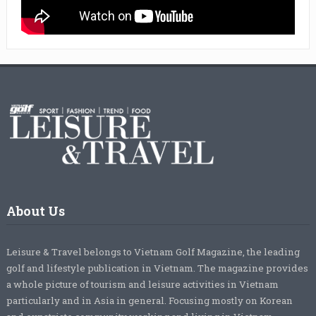
About Us
Leisure & Travel belongs to Vietnam Golf Magazine, the leading
golf and lifestyle publication in Vietnam. The magazine provides
a whole picture of tourism and leisure activities in Vietnam
particularly and in Asia in general. Focusing mostly on Korean