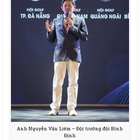
Anh Nguyễn Văn Liêm – Đội trưởng đội Bình
Định