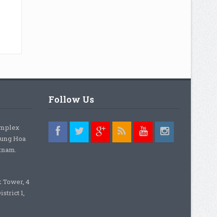
Follow Us
omplex
rung Hoa
etnam.
k Tower, 4
strict 1,