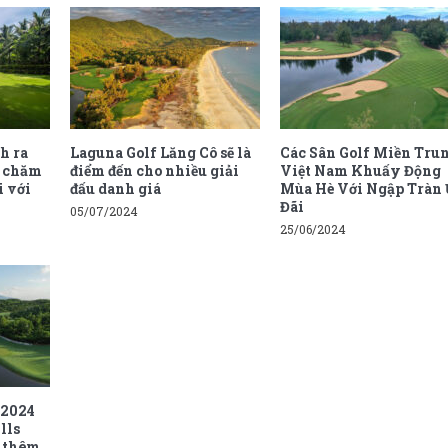
h ra
Laguna Golf Lăng Cô sẽ là
Các Sân Golf Miền Tru
h chăm
điểm đến cho nhiều giải
Việt Nam Khuấy Động
i với
đấu danh giá
Mùa Hè Với Ngập Tràn
Đãi
05/07/2024
25/06/2024
 2024
lls
g thêm