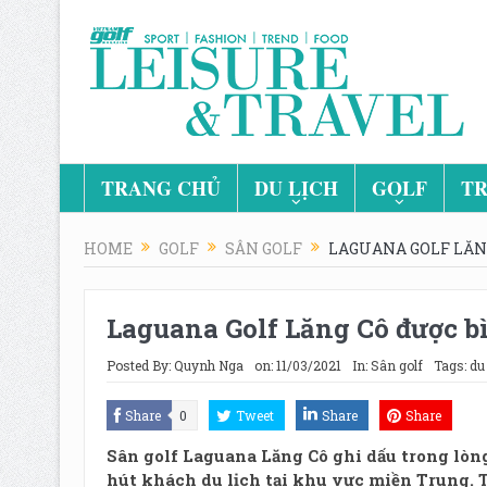
TRANG CHỦ
DU LỊCH
GOLF
TR
HOME
GOLF
SÂN GOLF
LAGUANA GOLF LĂNG
Laguana Golf Lăng Cô được b
Posted By:
Quynh Nga
on:
11/03/2021
In:
Sân golf
Tags:
du 
Share
0
Tweet
Share
Share
Sân golf Laguana Lăng Cô ghi dấu trong lòng
hút khách du lịch tại khu vực miền Trung. 