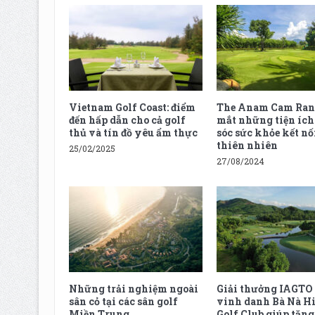
Vietnam Golf Coast: điểm
The Anam Cam Ran
đến hấp dẫn cho cả golf
mắt những tiện íc
thủ và tín đồ yêu ẩm thực
sóc sức khỏe kết nố
thiên nhiên
25/02/2025
27/08/2024
Những trải nghiệm ngoài
Giải thưởng IAGTO
sân cỏ tại các sân golf
vinh danh Bà Nà Hi
Miền Trung
Golf Club giúp tăn