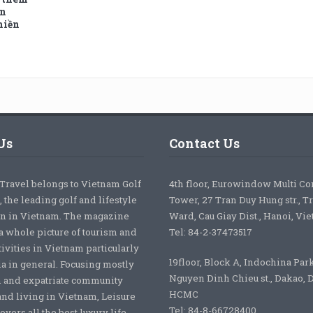
ên
miền
Us
Contact Us
 Travel belongs to Vietnam Golf
4th floor, Eurowindow Multi C
 the leading golf and lifestyle
Tower, 27 Tran Duy Hung str., T
on in Vietnam. The magazine
Ward, Cau Giay Dist., Hanoi, Vi
a whole picture of tourism and
Tel: 84-2-37473517
tivities in Vietnam particularly
19floor, Block A, Indochina Par
ia in general. Focusing mostly
Nguyen Dinh Chieu st., Dakao, Di
 and expatriate community
HCMC
nd living in Vietnam, Leisure
Tel: 84-8-66728400
overs all the best luxury life