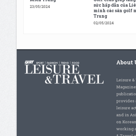
sức hấp dẫn của Li
23/05/2024
minh các sân golf 
Trung
02/05/2024
About 
Leisure &
Magazine,
publicati
provides 
leisure ac
and in As
on Korean
working a
& Travel c