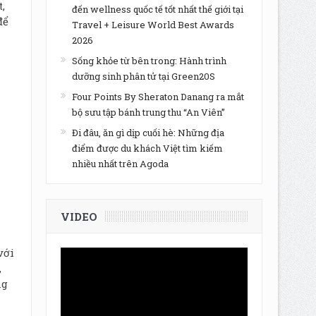
,
đến wellness quốc tế tốt nhất thế giới tại
để
Travel + Leisure World Best Awards
2026
Sống khỏe từ bên trong: Hành trình
dưỡng sinh phân tử tại Green20S
Four Points By Sheraton Danang ra mắt
bộ sưu tập bánh trung thu “An Viên”
Đi đâu, ăn gì dịp cuối hè: Những địa
điểm được du khách Việt tìm kiếm
nhiều nhất trên Agoda
VIDEO
với
,
ng