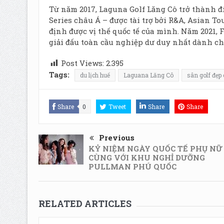
Từ năm 2017, Laguna Golf Lăng Cô trở thành 
Series châu Á – được tài trợ bởi R&A, Asian T
định được vị thế quốc tế của mình. Năm 2021,
giải đấu toàn cầu nghiệp dư duy nhất dành cho 
Post Views:
2.395
Tags:
du lịch huế
Laguana Lăng Cô
sân golf đẹp
Share
0
Tweet
Share
Share
Previous
KỶ NIỆM NGÀY QUỐC TẾ PHỤ NỮ
CÙNG VỚI KHU NGHỈ DƯỠNG
PULLMAN PHÚ QUỐC
RELATED ARTICLES