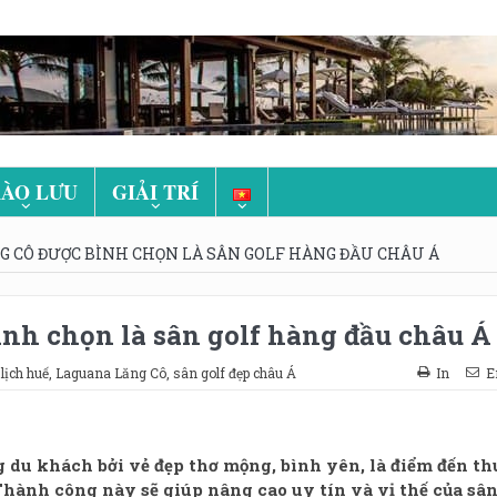
ÀO LƯU
GIẢI TRÍ
 CÔ ĐƯỢC BÌNH CHỌN LÀ SÂN GOLF HÀNG ĐẦU CHÂU Á
ình chọn là sân golf hàng đầu châu Á
lịch huế
,
Laguana Lăng Cô
,
sân golf đẹp châu Á
In
E
 du khách bởi vẻ đẹp thơ mộng, bình yên, là điểm đến th
Thành công này sẽ giúp nâng cao uy tín và vị thế của sâ