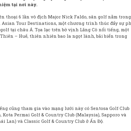
hiệm tại nơi này.
ền thoại 6 lần vô địch Major Nick Faldo, sân golf nằm trong
n Asian Tour Destinations, một chương trình thúc đẩy sự p
olf tại châu Á. Tọa lạc trên bờ vịnh Lăng Cô nổi tiếng, một
hiên – Huế, thiên nhiên bao la ngọt lành, bãi biển trong
iếng cũng tham gia vào mạng lưới này có Sentosa Golf Club
b, Kota Permai Golf & Country Club (Malaysia), Sapporo và
i Lan) và Classic Golf & Country Club ở Ấn Độ.