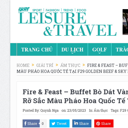
TRANG CHỦ
DU LỊCH
GOLF
TRÀ
HOME
GIẢI TRÍ
ẨM THỰC
FIRE & FEAST – BU
MÀU PHÁO HOA QUỐC TẾ TẠI F29 GOLDEN BEEF & SKY
Fire & Feast – Buffet Bò Dát 
Rỡ Sắc Màu Pháo Hoa Quốc Tế T
Posted By:
Quynh Nga
on:
23/05/2023
In:
Ẩm thực
Tags:
F29 
Share
0
Tweet
Share
Share