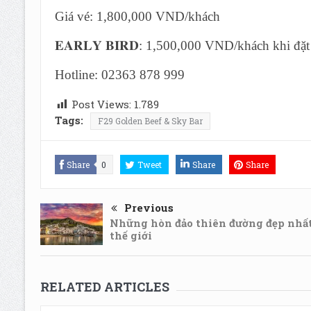
Giá vé: 1,800,000 VND/khách
𝐄𝐀𝐑𝐋𝐘 𝐁𝐈𝐑𝐃: 1,500,000 VND/khách khi đặ
Hotline: 02363 878 999
Post Views:
1.789
Tags:
F29 Golden Beef & Sky Bar
Share
0
Tweet
Share
Share
Previous
Những hòn đảo thiên đường đẹp nhấ
thế giới
RELATED ARTICLES