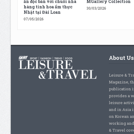
ấn độc bản với chuỗi nhà
MGallery Collection
hàng tinh hoa ẩm thực
30/03/2026
Nhật tại Đài Loan
07/05/2026
About Us
Leisure & Tr
Magazine, th
publication 
provides a w
leisure activ
and in Asia 
on Korean a
working and 
& Travel cove