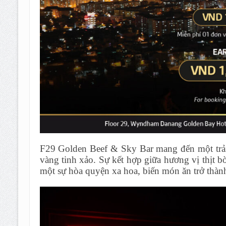
F29 Golden Beef & Sky Bar mang đến một trải
vàng tinh xảo. Sự kết hợp giữa hương vị thịt 
một sự hòa quyện xa hoa, biến món ăn trở thàn