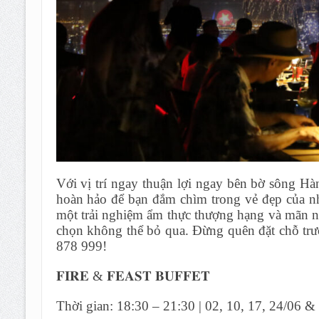
Với vị trí ngay thuận lợi ngay bên bờ sông H
hoàn hảo để bạn đắm chìm trong vẻ đẹp của nh
một trải nghiệm ẩm thực thượng hạng và mãn n
chọn không thể bỏ qua. Đừng quên đặt chỗ trư
878 999!
𝐅𝐈𝐑𝐄 & 𝐅𝐄𝐀𝐒𝐓 𝐁𝐔𝐅𝐅𝐄𝐓
Thời gian: 18:30 – 21:30 | 02, 10, 17, 24/06 &