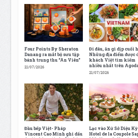
Four Points By Sheraton
Đi đâu, ăn gì dịp cuối h
Danang ra mắt bộ sưu tập
Những địa điểm được 
bánh trung thu “An Viên”
khách Việt tìm kiếm
nhiều nhất trên Agod
21/07/2026
21/07/2026
Đầu bếp Việt- Pháp
Lạc vào Xứ Sở Diệu Kỳ 
Vincent Cao Minh ghi dấu
Hotel de la Coupole Sa