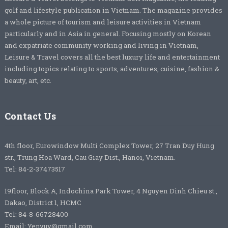
golf and lifestyle publication in Vietnam. The magazine provides
a whole picture of tourism and leisure activities in Vietnam
particularly and in Asia in general. Focusing mostly on Korean
and expatriate community working and living in Vietnam,
Leisure & Travel covers all the best luxury life and entertainment
including topics relating to sports, adventures, cuisine, fashion &
beauty, art, etc.
Contact Us
4th floor, Eurowindow Multi Complex Tower, 27 Tran Duy Hung
str., Trung Hoa Ward, Cau Giay Dist., Hanoi, Vietnam.
Tel: 84-2-37473517
19floor, Block A, Indochina Park Tower, 4 Nguyen Dinh Chieu st.,
Dakao, District 1, HCMC
Tel: 84-8-66728400
Email: Yenvuv@gmail.com