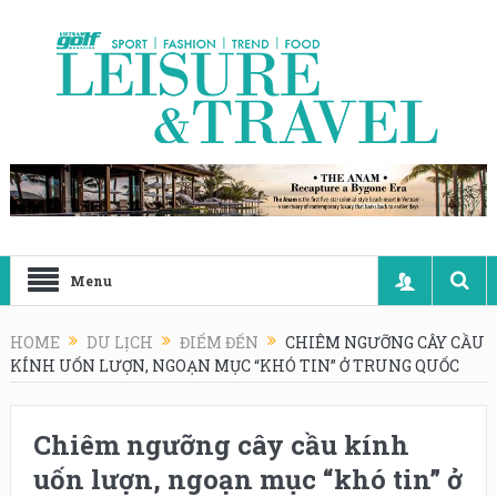
Menu
HOME
DU LỊCH
ĐIỂM ĐẾN
CHIÊM NGƯỠNG CÂY CẦU
KÍNH UỐN LƯỢN, NGOẠN MỤC “KHÓ TIN” Ở TRUNG QUỐC
Chiêm ngưỡng cây cầu kính
uốn lượn, ngoạn mục “khó tin” ở