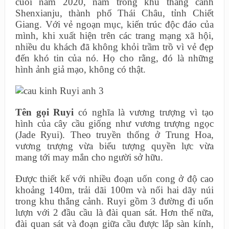
cuối năm 2020, nằm trong khu thắng cảnh
Shenxianju, thành phố Thái Châu, tỉnh Chiết
Giang. Với vẻ ngoạn mục, kiến trúc độc đáo của
mình, khi xuất hiện trên các trang mạng xã hội,
nhiều du khách đã không khỏi trầm trồ vì vẻ đẹp
đến khó tin của nó. Họ cho rằng, đó là những
hình ảnh giả mạo, không có thật.
Tên gọi Ruyi
có nghĩa là vương trượng vì tạo
hình của cây cầu giống như vương trượng ngọc
(Jade Ryui). Theo truyền thống ở Trung Hoa,
vương trượng vừa biểu tượng quyền lực vừa
mang tới may mắn cho người sở hữu.
Được thiết kế với nhiều đoạn uốn cong ở độ cao
khoảng 140m, trải dãi 100m và nối hai dãy núi
trong khu thắng cảnh. Ruyi gồm 3 đường đi uốn
lượn với 2 đầu cầu là đài quan sát. Hơn thế nữa,
đài quan sát và đoạn giữa cầu được lắp sàn kính,