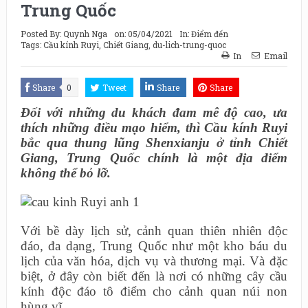
Trung Quốc
Posted By:
Quynh Nga
on:
05/04/2021
In:
Điểm đến
Tags:
Cầu kính Ruyi
,
Chiết Giang
,
du-lich-trung-quoc
In
Email
Share
0
Tweet
Share
Share
Đối với những du khách đam mê độ cao, ưa
thích những điều mạo hiểm, thì Cầu kính Ruyi
bắc qua thung lũng Shenxianju ở tỉnh Chiết
Giang, Trung Quốc chính là một địa điểm
không thể bỏ lỡ.
Với bề dày lịch sử, cảnh quan thiên nhiên độc
đáo, đa dạng, Trung Quốc như một kho báu du
lịch của văn hóa, dịch vụ và thương mại. Và đặc
biệt, ở đây còn biết đến là nơi có những cây cầu
kính độc đáo tô điểm cho cảnh quan núi non
hùng vĩ.