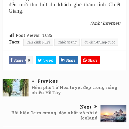
đến mới thu hút du khách ghé thăm tỉnh Chiết
Giang.
(Ảnh: Internet)
Post Views:
4.035
Tags:
Cầu kính Ruyi
Chiết Giang
du-lich-trung-quoc
Share
0
Tweet
Share
Share
Previous
Hẻm phố Từ Hoa tuyệt đẹp trong nắng
chiều Hồ Tây
Next
Bãi biển ‘kim cương’ độc nhất vô nhị ở
Iceland