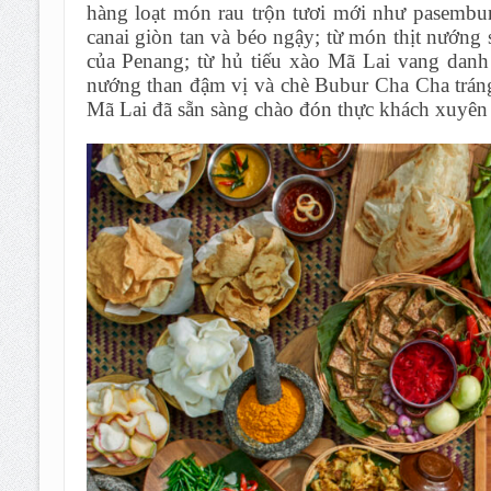
hàng loạt món rau trộn tươi mới như pasembur
canai giòn tan và béo ngậy; từ món thịt nướng
của Penang; từ hủ tiếu xào Mã Lai vang danh 
nướng than đậm vị và chè Bubur Cha Cha tráng
Mã Lai đã sẵn sàng chào đón thực khách xuyên 