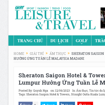
TRANG CHỦ
DU LỊCH
GOLF
TRÀ
HOME
GIẢI TRÍ
ẨM THỰC
SHERATON SAIGON
HƯỞNG ỨNG TUẦN LỄ MALAYSIA MADANI
Sheraton Saigon Hotel & Tower
Lumpur Hưởng Ứng Tuần Lễ M
Posted By:
Quynh Nga
on:
12/06/2023
In:
Ẩm thực
,
Tin tức du l
Tags:
Sheraton Saigon Hotel & Towers
,
Straight Outta Kuala Lum
Share
0
Tweet
Share
Share