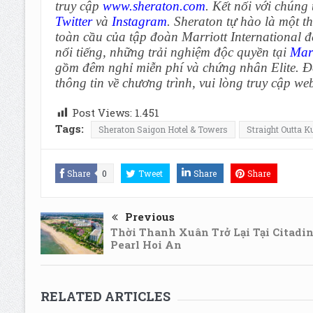
truy cập
www.sheraton.com
. Kết nối với chúng 
Twitter
và
Instagram
. Sheraton tự hào là một 
toàn cầu của tập đoàn Marriott International đ
nổi tiếng, những trải nghiệm độc quyền tại
Mar
gồm đêm nghỉ miễn phí và chứng nhân Elite. Để
thông tin về chương trình, vui lòng truy cập we
Post Views:
1.451
Tags:
Sheraton Saigon Hotel & Towers
Straight Outta 
Share
0
Tweet
Share
Share
Previous
Thời Thanh Xuân Trở Lại Tại Citadi
Pearl Hoi An
RELATED ARTICLES