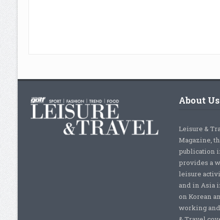
About Us
Leisure & Tr
Magazine, th
publication 
provides a w
leisure activ
and in Asia 
on Korean a
working and 
& Travel cove