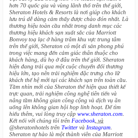
hơn 70 quốc gia và vùng lãnh thổ trên thế giới,
Sheraton Hotels & Resorts là nơi giúp cho khách
lưu trú dễ dàng cảm thấy được chào đón nhất. Là
thương hiệu toàn cầu nhất trong danh mục các
thương hiệu khách sạn xuất sắc của Marriott
Bonvoy toạ lạc ở hàng trăm khu vực trung tâm
trên thế giới, Sheraton có một di sản phong phú
trong việc mang đến cảm giác thân thuộc cho
khách hàng, dù họ ở đâu trên thế giới. Sheraton
hiện đang trải qua một cuộc chuyển đổi thương
hiệu lớn, tạo nên trải nghiệm đặc trưng cho lữ
khách thế hệ mới tại các khách sạn trên toàn cầu.
Tầm nhìn mới của Sheraton thể hiện qua thiết kế
trực quan, trải nghiệm công nghệ tiên tiến và
nâng tầm không gian công cộng và dịch vụ ăn
uống lên không gian hội họp linh hoạt. Để tìm
hiểu thêm, vui lòng truy cập
www.sheraton.com
.
Kết nối với chúng tôi trên
Facebook
, và
@sheratonhotels trên
Twitter
và
Instagram
.
Sheraton tự hào là một thành viên của Marriott