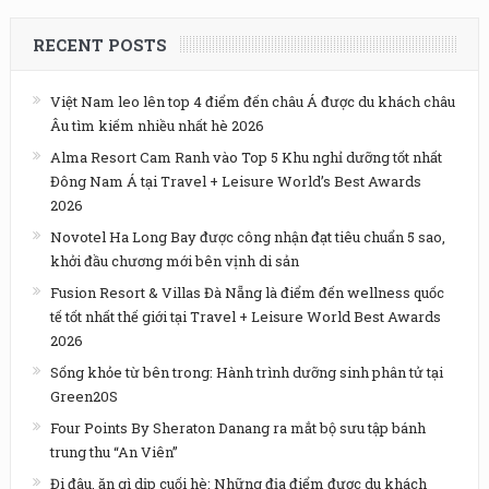
RECENT POSTS
Việt Nam leo lên top 4 điểm đến châu Á được du khách châu
Âu tìm kiếm nhiều nhất hè 2026
Alma Resort Cam Ranh vào Top 5 Khu nghỉ dưỡng tốt nhất
Đông Nam Á tại Travel + Leisure World’s Best Awards
2026
Novotel Ha Long Bay được công nhận đạt tiêu chuẩn 5 sao,
khởi đầu chương mới bên vịnh di sản
Fusion Resort & Villas Đà Nẵng là điểm đến wellness quốc
tế tốt nhất thế giới tại Travel + Leisure World Best Awards
2026
Sống khỏe từ bên trong: Hành trình dưỡng sinh phân tử tại
Green20S
Four Points By Sheraton Danang ra mắt bộ sưu tập bánh
trung thu “An Viên”
Đi đâu, ăn gì dịp cuối hè: Những địa điểm được du khách