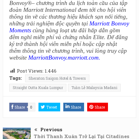
Bonvoy®
–
chương trình du lịch toàn cầu của tập
đoàn Marriott International đem tới cho hội viên
thông tin về các thương hiệu khách sạn nổi tiếng,
những trải nghiệm độc quyền tại
Marriott Bonvoy
Moments
cùng hàng loạt ưu đãi hấp dẫn gồm
đêm nghỉ miễn phí và chứng nhân Elite. Để đăng
ký trở thành hội viên miễn phí hoặc cập nhật
thêm thông tin về chương trình, vui lòng truy cập
website
MarriottBonvoy.marriott.com
.
Post Views:
1.446
Tags:
Sheraton Saigon Hotel & Towers
Straight Outta Kuala Lumpur
Tuần Lễ Malaysia Madani
Share
0
Tweet
Share
Share
Previous
Thời Thanh Xuân Trở Lại Tại Citadines