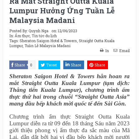
Ra Mắt Straight Outta Kuala
Lumpur Hưởng Ứng Tuần Lễ
Malaysia Madani
Posted By:
Quynh Nga
on:
12/06/2023
In:
Ẩm thực
,
Tin tức du lịch
Tags:
Sheraton Saigon Hotel & Towers
,
Straight Outta Kuala
Lumpur
,
Tuần Lễ Malaysia Madani
In
Email
Share
0
Tweet
Share
Share
Sheraton Saigon Hotel & Towers hân hoan ra
mắt Straight Outta Kuala Lumpur (tạm dịch:
Thẳng tiến Kuala Lumpur), chương trình ẩm
thực thứ hai trong chuỗi “Straight Outta Asia”
mang đầu bếp khách mời quốc tế đến Sài Gòn.
Chương trình ẩm thực Straight Outta Kuala
Lumpur diễn ra từ 09 đến 18 tháng Sáu năm 2023
giới thiệu phong vị ẩm thực đa sắc màu của Mã
Lai, dẫn dắt bởi hai vị đầu bếp khách mời người