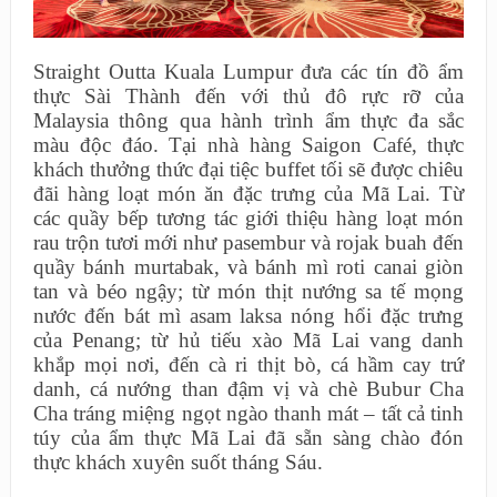
Straight Outta Kuala Lumpur đưa các tín đồ ẩm
thực Sài Thành đến với thủ đô rực rỡ của
Malaysia thông qua hành trình ẩm thực đa sắc
màu độc đáo. Tại nhà hàng Saigon Café, thực
khách thưởng thức đại tiệc buffet tối sẽ được chiêu
đãi hàng loạt món ăn đặc trưng của Mã Lai. Từ
các quầy bếp tương tác giới thiệu hàng loạt món
rau trộn tươi mới như pasembur và rojak buah đến
quầy bánh murtabak, và bánh mì roti canai giòn
tan và béo ngậy; từ món thịt nướng sa tế mọng
nước đến bát mì asam laksa nóng hổi đặc trưng
của Penang; từ hủ tiếu xào Mã Lai vang danh
khắp mọi nơi, đến cà ri thịt bò, cá hầm cay trứ
danh, cá nướng than đậm vị và chè Bubur Cha
Cha tráng miệng ngọt ngào thanh mát – tất cả tinh
túy của ẩm thực Mã Lai đã sẵn sàng chào đón
thực khách xuyên suốt tháng Sáu.