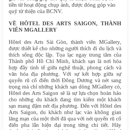
tiền từ hoạt động chụp ảnh, được đóng góp vào
quỹ từ thiện của BCNV.
VỀ HÔTEL DES ARTS SAIGON, THÀNH
VIÊN MGALLERY
Hôtel des Arts Sài Gòn, thành viên MGallery,
được thiết kế cho những người thích đi du lịch và
thích sống độc lập. Tọa lạc ngay trung tâm của
Thành phố Hồ Chí Minh, khách sạn là nơi hòa
hợp đầy tinh tế giữa nghệ thuật, phong cách và
văn hóa địa phương. Với sự kết hợp giữa sự
quyến rũ cổ điển thời Đông Dương và nét sang
trọng mà chỉ những khách sạn dòng MGallery có,
Hôtel des Arts Saigon sẽ là sự lựa chọn hoàn hảo
cho những du khách đang tìm kiếm một khách
sạn mang đậm nét địa phương. Đến với Hôtel des
Arts Saigon, du khách như lạc vào không gian
lãng mạn của một thời đã qua với nét quyến rũ cổ
điển pha lẫn hiện đại trong từng chi tiết. Hãy