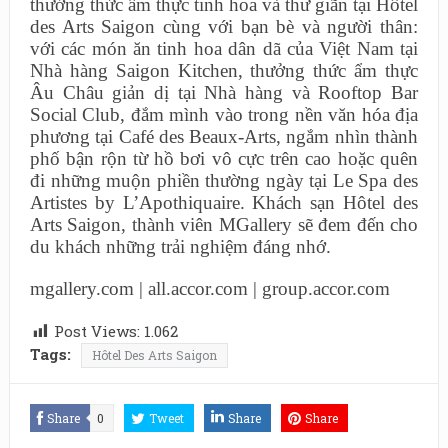
thưởng thức ẩm thực tinh hoa và thư giãn tại Hôtel
des Arts Saigon cùng với bạn bè và người thân:
với các món ăn tinh hoa dân dã của Việt Nam tại
Nhà hàng Saigon Kitchen, thưởng thức ẩm thực
Âu Châu giản dị tại Nhà hàng và Rooftop Bar
Social Club, đắm mình vào trong nền văn hóa địa
phương tại Café des Beaux-Arts, ngắm nhìn thành
phố bận rộn từ hồ bơi vô cực trên cao hoặc quên
đi những muộn phiền thường ngày tại Le Spa des
Artistes by L’Apothiquaire. Khách sạn Hôtel des
Arts Saigon, thành viên MGallery sẽ đem đến cho
du khách những trải nghiệm đáng nhớ.
mgallery.com | all.accor.com | group.accor.com
Post Views:
1.062
Tags:
Hôtel Des Arts Saigon
Share
0
Tweet
Share
Share