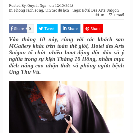
Posted By:
Quynh Nga
on:
12/10/2023
In:
Phong cách sống
,
Tin tức du lịch
Tags:
Hôtel Des Arts Saigon
In
Email
Share
0
Tweet
Share
Share
Vào tháng 10 này, cùng với các khách sạn
MGallery khác trên toàn thế giới, Hotel des Arts
Saigon tổ chức nhiều hoạt động độc đáo và ý
nghĩa trong sự kiện Tháng 10 Hồng, nhằm mục
đích nâng cao nhận thức và phòng ngừa bệnh
Ung Thư Vú.