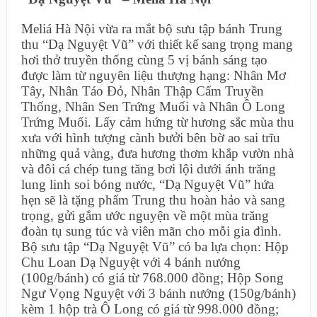
Meliá Hà Nội vừa ra mắt bộ sưu tập bánh Trung
thu “Dạ Nguyệt Vũ” với thiết kế sang trọng mang
hơi thở truyền thống cùng 5 vị bánh sáng tạo
được làm từ nguyên liệu thượng hạng: Nhân Mơ
Tây, Nhân Táo Đỏ, Nhân Thập Cẩm Truyền
Thống, Nhân Sen Trứng Muối và Nhân Ô Long
Trứng Muối. Lấy cảm hứng từ hương sắc mùa thu
xưa với hình tượng cành bưởi bên bờ ao sai trĩu
những quả vàng, đưa hương thơm khắp vườn nhà
và đôi cá chép tung tăng bơi lội dưới ánh trăng
lung linh soi bóng nước, “Dạ Nguyệt Vũ” hứa
hẹn sẽ là tặng phẩm Trung thu hoàn hảo và sang
trọng, gửi gắm ước nguyện về một mùa trăng
đoàn tụ sung túc và viên mãn cho mỗi gia đình.
Bộ sưu tập “Dạ Nguyệt Vũ” có ba lựa chọn: Hộp
Chu Loan Dạ Nguyệt với 4 bánh nướng
(100g/bánh) có giá từ 768.000 đồng; Hộp Song
Ngư Vọng Nguyệt với 3 bánh nướng (150g/bánh)
kèm 1 hộp trà Ô Long có giá từ 998.000 đồng;