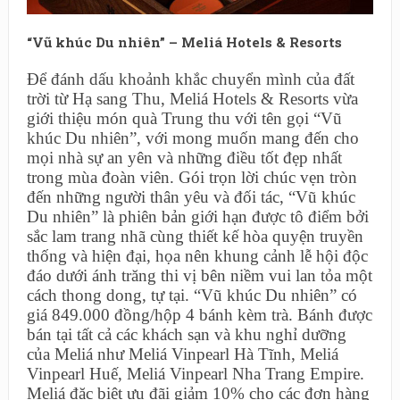
“Vũ khúc Du nhiên” – Meliá Hotels & Resorts
Để đánh dấu khoảnh khắc chuyển mình của đất
trời từ Hạ sang Thu, Meliá Hotels & Resorts vừa
giới thiệu món quà Trung thu với tên gọi “Vũ
khúc Du nhiên”, với mong muốn mang đến cho
mọi nhà sự an yên và những điều tốt đẹp nhất
trong mùa đoàn viên. Gói trọn lời chúc vẹn tròn
đến những người thân yêu và đối tác, “Vũ khúc
Du nhiên” là phiên bản giới hạn được tô điểm bởi
sắc lam trang nhã cùng thiết kế hòa quyện truyền
thống và hiện đại, họa nên khung cảnh lễ hội độc
đáo dưới ánh trăng thi vị bên niềm vui lan tỏa một
cách thong dong, tự tại. “Vũ khúc Du nhiên” có
giá 849.000 đồng/hộp 4 bánh kèm trà. Bánh được
bán tại tất cả các khách sạn và khu nghỉ dưỡng
của Meliá như Meliá Vinpearl Hà Tĩnh, Meliá
Vinpearl Huế, Meliá Vinpearl Nha Trang Empire.
Meliá đặc biệt ưu đãi giảm 10% cho các đơn hàng