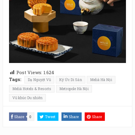
Post Views:
1.624
Tags:
Dạ Nguyệt Vũ
Ký Ức Di Sản
Meliá Hà Nội
Meliá Hotels & Resorts
Metropole Hà Nội
Vũ khúc Du nhiên
Share
0
Tweet
Share
Share