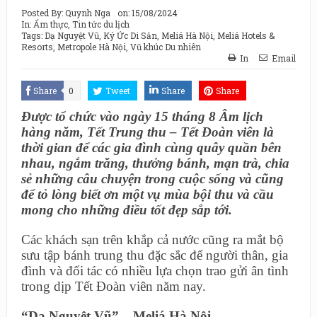
Posted By:
Quynh Nga
on:
15/08/2024
In:
Ẩm thực
,
Tin tức du lịch
Tags:
Dạ Nguyệt Vũ
,
Ký Ức Di Sản
,
Meliá Hà Nội
,
Meliá Hotels &
Resorts
,
Metropole Hà Nội
,
Vũ khúc Du nhiên
In
Email
Share
0
Tweet
Share
Share
Được tổ chức vào ngày 15 tháng 8 Âm lịch
hàng năm, Tết Trung thu – Tết Đoàn viên là
thời gian để các gia đình cùng quây quần bên
nhau, ngắm trăng, thưởng bánh, mạn trà, chia
sẻ những câu chuyện trong cuộc sống và cũng
để tỏ lòng biết ơn một vụ mùa bội thu và cầu
mong cho những điều tốt đẹp sắp tới.
Các khách sạn trên khắp cả nước cũng ra mắt bộ
sưu tập bánh trung thu đặc sắc để người thân, gia
đình và đối tác có nhiều lựa chọn trao gửi ân tình
trong dịp Tết Đoàn viên năm nay.
“Dạ Nguyệt Vũ” – Meliá Hà Nội