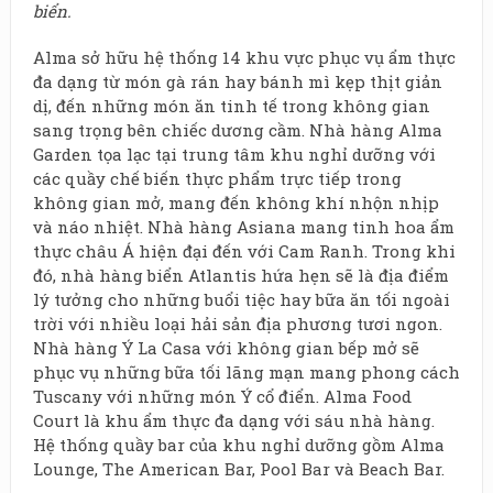
biển.
Alma sở hữu hệ thống 14 khu vực phục vụ ẩm thực
đa dạng từ món gà rán hay bánh mì kẹp thịt giản
dị, đến những món ăn tinh tế trong không gian
sang trọng bên chiếc dương cầm. Nhà hàng Alma
Garden tọa lạc tại trung tâm khu nghỉ dưỡng với
các quầy chế biến thực phẩm trực tiếp trong
không gian mở, mang đến không khí nhộn nhịp
và náo nhiệt. Nhà hàng Asiana mang tinh hoa ẩm
thực châu Á hiện đại đến với Cam Ranh. Trong khi
đó, nhà hàng biển Atlantis hứa hẹn sẽ là địa điểm
lý tưởng cho những buổi tiệc hay bữa ăn tối ngoài
trời với nhiều loại hải sản địa phương tươi ngon.
Nhà hàng Ý La Casa với không gian bếp mở sẽ
phục vụ những bữa tối lãng mạn mang phong cách
Tuscany với những món Ý cổ điển. Alma Food
Court là khu ẩm thực đa dạng với sáu nhà hàng.
Hệ thống quầy bar của khu nghỉ dưỡng gồm Alma
Lounge, The American Bar, Pool Bar và Beach Bar.