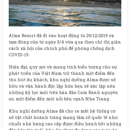
Alma Resort đã đi vào hoạt động từ 29/12/2019 và
tạm đóng cửa từ ngày 5/4 vừa qua theo chỉ thị giãn
cách xã hội của chính phủ để phòng chống dịch
COVID-19.
Hiện đại, quy mô và mang tính biểu tượng cho sự
phát triển của Việt Nam trở thành một điểm đến
thu hút du khách, khu nghỉ dưỡng Alma được sở
hữu và vận hành độc lập hứa hẹn sẽ xác lập nên
những kỷ lục mới trên bán đảo Cam Ranh nguyên
sơ, một điểm đến mới nổi bên cạnh Nha Trang.
Khu nghỉ dưỡng Alma đã cho ra mắt hệ thống cơ
sở vật chất hoành tráng mang tầm cỡ quốc tế như
chuỗi nhà hàng cao cấp được điều hành bởi những
đầu bếp tên tuổi, khu ẩm thực đa dạng các món ăn