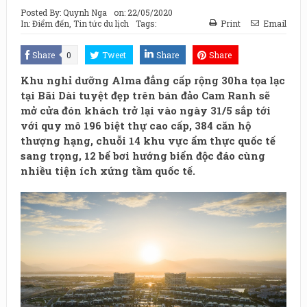
Posted By:
Quynh Nga
on:
22/05/2020
In:
Điểm đến
,
Tin tức du lịch
Tags:
Print
Email
Share
0
Tweet
Share
Share
Khu nghỉ dưỡng Alma đẳng cấp rộng 30ha tọa lạc
tại Bãi Dài tuyệt đẹp trên bán đảo Cam Ranh sẽ
mở cửa đón khách trở lại vào ngày 31/5 sắp tới
với quy mô 196 biệt thự cao cấp, 384 căn hộ
thượng hạng, chuỗi 14 khu vực ẩm thực quốc tế
sang trọng, 12 bể bơi hướng biển độc đáo cùng
nhiều tiện ích xứng tầm quốc tế.