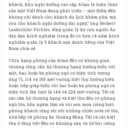
khách, khu nghỉ dưỡng cao cấp Alma là hiện thân
của một Việt Nam đang phát triển – một điểm đến
không chỉ dành cho khách du lịch khám phá, mà
còn cho khách nghỉ dưỡng dài ngày,” ông Herbert
Laubichler-Pichler, tổng quản lý kỳ cựu người Áo
dày dạn kinh nghiệm trong đó có hơn 14 năm kinh
nghiệm quản lý 3 khách sạn danh tiếng của Việt
Nam chia sẻ.
Chín hạng phòng của Alma đều có không gian
thoáng rộng: căn hộ thượng hạng hướng biển với
một, hai, hoặc ba phòng ngủ có diện tích tương
ứng 71, 114 và 165 mét vuông, biệt thự hướng biển
hoặc tiếp giáp biển với hai hoặc ba phòng ngủ có
diện tích lần lượt là 144 và 224 mét vuông. Tất cả
các căn hộ thượng hạng và biệt thự đều có phòng
ngủ lớn, bồn ngâm tắm và vòi sen mưa riêng biệt,
phòng khách rộng rãi với những chiếc sofa cỡ lớn,
nhà bếp và phòng ăn thoáng đãng. Tất cả các biệt
thự ở tầng trệt đều có khoảng sân và hồ bơi riêng