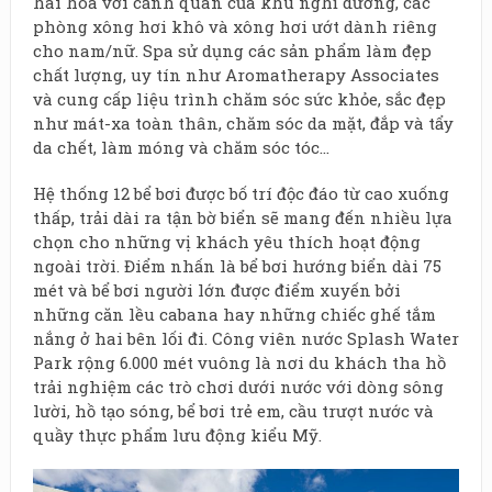
hài hoà với cảnh quan của khu nghỉ dưỡng, các
phòng xông hơi khô và xông hơi ướt dành riêng
cho nam/nữ. Spa sử dụng các sản phẩm làm đẹp
chất lượng, uy tín như Aromatherapy Associates
và cung cấp liệu trình chăm sóc sức khỏe, sắc đẹp
như mát-xa toàn thân, chăm sóc da mặt, đắp và tẩy
da chết, làm móng và chăm sóc tóc…
Hệ thống 12 bể bơi được bố trí độc đáo từ cao xuống
thấp, trải dài ra tận bờ biển sẽ mang đến nhiều lựa
chọn cho những vị khách yêu thích hoạt động
ngoài trời. Điểm nhấn là bể bơi hướng biển dài 75
mét và bể bơi người lớn được điểm xuyến bởi
những căn lều cabana hay những chiếc ghế tắm
nắng ở hai bên lối đi. Công viên nước Splash Water
Park rộng 6.000 mét vuông là nơi du khách tha hồ
trải nghiệm các trò chơi dưới nước với dòng sông
lười, hồ tạo sóng, bể bơi trẻ em, cầu trượt nước và
quầy thực phẩm lưu động kiểu Mỹ.