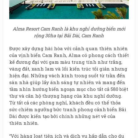
Alma Resort Cam Ranh là khu nghỉ dưỡng biển mới
rộng 30ha tại Bãi Dài, Cam Ranh
Được xây dựng hài hòa với cảnh quan thiên nhiên
của vịnh biển Cam Ranh, Alma có phong cách thiết
kế đương đại với gam màu trung tính như trắng,
vàng đất, xanh lam và lối kiến trúc tối giản nhưng
hiện đại. Những vách kính trong suốt từ trần đến
sàn nhà giúp lấy ánh sáng tự nhiên và mang đến
tầm nhìn hướng biển ngoạn mục cho tất cả 580 biệt
thự và căn hộ thượng hạng của khu nghỉ dưỡng.
Từ tất cả các phòng nghỉ, khách đều có thể thỏa
sức chiêm ngưỡng bức tranh phong cảnh biển Bãi
Dài được kiến tạo bởi chính những nét vẽ của
thiên nhiên.
“Với hàng loạt tiện ích và dịch vụ hấp dẫn cho du