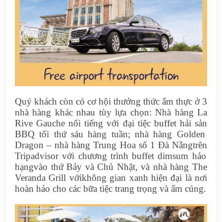
Quý khách còn có cơ hội thưởng thức ẩm thực
ở 3
nhà hàng khác nhau tùy lựa chọn: Nhà hàng La
Rive Gauche
nổi tiếng với
đại tiệc
buffet hải sản
BBQ tối thứ sáu hàng tuần; nhà hàng Gol
den
Dragon – nhà hàng Trung Hoa
số 1 Đà
Nẵng
trên
Tripadvisor với chương trình buffet dimsum hảo
hạng
vào thứ Bảy và Chủ Nhật
, và nhà hàng The
Veranda Grill
với
không gian xanh hiện đại
là nơi
hoàn hảo cho các bữa tiệc trang trọng
và ấm cúng
.