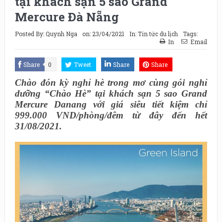
tại khách sạn 5 sao Grand
Mercure Đà Nẵng
Posted By:
Quynh Nga
on:
23/04/2021
In:
Tin tức du lịch
Tags:
In
Email
Share
0
Tweet
Share
Share
Chào
đón kỳ nghỉ
hè trong mơ
cùng
gói nghỉ
dưỡng “
Chào Hè
”
tại khách sạn 5 sao Grand
Mercure Danang
vớ
i giá siêu tiết kiệm chỉ
999.000 VND
/phòn
g/đêm từ đây đến hết
31/08/2021
.