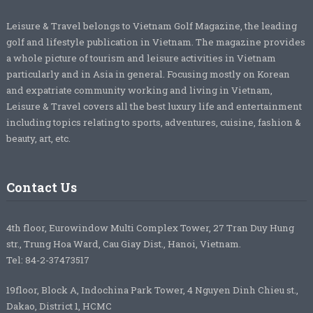
Leisure & Travel belongs to Vietnam Golf Magazine, the leading
golf and lifestyle publication in Vietnam. The magazine provides
a whole picture of tourism and leisure activities in Vietnam
particularly and in Asia in general. Focusing mostly on Korean
and expatriate community working and living in Vietnam,
Leisure & Travel covers all the best luxury life and entertainment
including topics relating to sports, adventures, cuisine, fashion &
beauty, art, etc.
Contact Us
4th floor, Eurowindow Multi Complex Tower, 27 Tran Duy Hung
str., Trung Hoa Ward, Cau Giay Dist., Hanoi, Vietnam.
Tel: 84-2-37473517
19floor, Block A, Indochina Park Tower, 4 Nguyen Dinh Chieu st.,
Dakao, District 1, HCMC