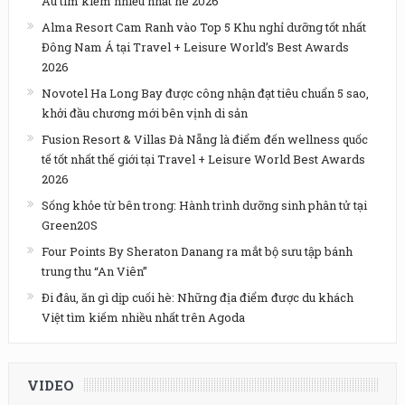
Âu tìm kiếm nhiều nhất hè 2026
Alma Resort Cam Ranh vào Top 5 Khu nghỉ dưỡng tốt nhất
Đông Nam Á tại Travel + Leisure World’s Best Awards
2026
Novotel Ha Long Bay được công nhận đạt tiêu chuẩn 5 sao,
khởi đầu chương mới bên vịnh di sản
Fusion Resort & Villas Đà Nẵng là điểm đến wellness quốc
tế tốt nhất thế giới tại Travel + Leisure World Best Awards
2026
Sống khỏe từ bên trong: Hành trình dưỡng sinh phân tử tại
Green20S
Four Points By Sheraton Danang ra mắt bộ sưu tập bánh
trung thu “An Viên”
Đi đâu, ăn gì dịp cuối hè: Những địa điểm được du khách
Việt tìm kiếm nhiều nhất trên Agoda
VIDEO