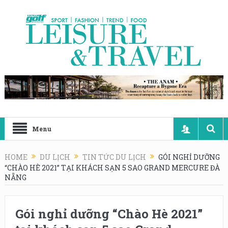
Menu
HOME
DU LỊCH
TIN TỨC DU LỊCH
GÓI NGHỈ DƯỠNG
“CHÀO HÈ 2021” TẠI KHÁCH SẠN 5 SAO GRAND MERCURE ĐÀ
NẴNG
Gói nghỉ dưỡng “Chào Hè 2021”