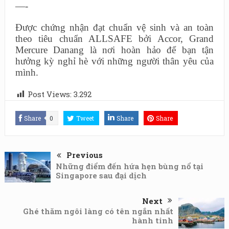
—-
Được chứng nhận đạt chuẩn vệ sinh và an toàn
theo tiêu chuẩn ALLSAFE bởi Accor, Grand
Mercure Danang là nơi hoàn hảo để bạn
tận
hưởng kỳ nghỉ hè
với những người thân yêu của
mình.
Post Views:
3.292
Share
0
Tweet
Share
Share
Previous
Những điểm đến hứa hẹn bùng nổ tại
Singapore sau đại dịch
Next
Ghé thăm ngôi làng có tên ngắn nhất
hành tinh