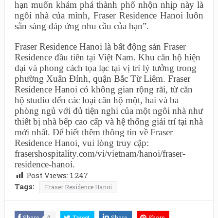
hạn muốn khám phá thành phố nhộn nhịp này là
ngôi nhà của mình, Fraser Residence Hanoi luôn
sẵn sàng đáp ứng nhu cầu của bạn”.
Fraser Residence Hanoi là bất động sản Fraser
Residence đầu tiên tại Việt Nam. Khu căn hộ hiện
đại và phong cách tọa lạc tại vị trí lý tưởng trong
phường Xuân Đỉnh, quận Bắc Từ Liêm. Fraser
Residence Hanoi có không gian rộng rãi, từ căn
hộ studio đến các loại căn hộ một, hai và ba
phòng ngủ với đủ tiện nghi của một ngôi nhà như
thiết bị nhà bếp cao cấp và hệ thống giải trí tại nhà
mới nhất. Để biết thêm thông tin về Fraser
Residence Hanoi, vui lòng truy cập:
frasershospitality.com/vi/vietnam/hanoi/fraser-
residence-hanoi.
Post Views:
1.247
Tags:
Fraser Residence Hanoi
Share
0
Tweet
Share
Share