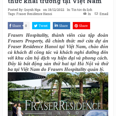
thức khai trương tại Việt Nam
Posted By:
Quynh Nga
on:
18/12/2022
In:
Tin tức du lịch
Tags:
Fraser Residence Hanoi
In
Email
Share
0
Tweet
Share
Share
Frasers Hospitality, thành viên của tập đoàn
Frasers Property, đã chính thức mở cửa dự án
Fraser Residence Hanoi tại Việt Nam, chào đón
cả khách đi công tác và khách nghỉ dưỡng đến
với khu căn hộ dịch vụ hiện đại và phong cách.
Đây là bất động sản thứ hai tại Hà Nội và thứ
ba tại Việt Nam do Frasers Hospitality quản lý.