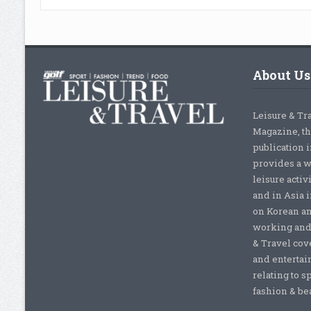
About Us
Leisure & Tr
Magazine, th
publication 
provides a w
leisure activ
and in Asia 
on Korean a
working and 
& Travel cove
and entertai
relating to s
fashion & beau