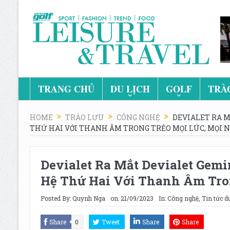
TRANG CHỦ
DU LỊCH
GOLF
TRÀ
HOME
TRÀO LƯU
CÔNG NGHỆ
DEVIALET RA M
THỨ HAI VỚI THANH ÂM TRONG TRẺO MỌI LÚC, MỌI N
Devialet Ra Mắt Devialet Gemi
Hệ Thứ Hai Với Thanh Âm Tron
Posted By:
Quynh Nga
on:
21/09/2023
In:
Công nghệ
,
Tin tức du
Share
0
Tweet
Share
Share