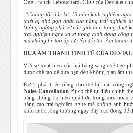
Ông Franck Lebouchard, CEO của Devialet chia
“Chúng tôi đúc kết 15 năm kinh nghiệm nghiên
thiết bị nhỏ gọn nhất của hãng trải nghiệm â
không ngừng phá vỡ các giới hạn trong thiết kế
trải nghiệm nghe xa xỉ trong hình dáng công 
mà không hề tạo áp lực lên đôi tai. Âm thanh d
ĐƯA ÂM THANH TINH TẾ CỦA DEVIAL
Với sự xuất hiện của hai bằng sáng chế tiên ph
được chế tạo để đưa bạn đến không gian âm tha
Được phát triển riêng cho thế hệ hai, công n
Noise Cancellation™)
có thể tự điều chỉnh th
năng chống ồn hiệu quả hơn trong mọi hoàn c
nâng cao trải nghiệm nghe mà không ảnh hưởng
khỏi cuộc sống thường ngày đầy xao động để đ