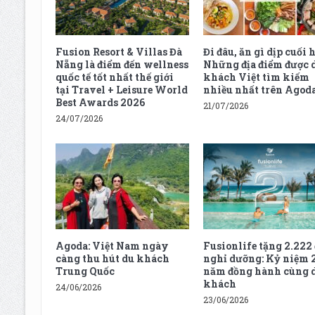
Fusion Resort & Villas Đà
Đi đâu, ăn gì dịp cuối h
Nẵng là điểm đến wellness
Những địa điểm được 
quốc tế tốt nhất thế giới
khách Việt tìm kiếm
tại Travel + Leisure World
nhiều nhất trên Agod
Best Awards 2026
21/07/2026
24/07/2026
Agoda: Việt Nam ngày
Fusionlife tặng 2.222
càng thu hút du khách
nghỉ dưỡng: Kỷ niệm 
Trung Quốc
năm đồng hành cùng 
khách
24/06/2026
23/06/2026