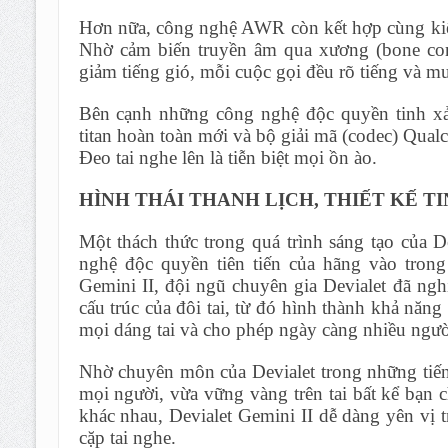
Hơn nữa, công nghệ AWR còn kết hợp cùng kiến 
Nhờ cảm biến truyền âm qua xương (bone con
giảm tiếng gió, mỗi cuộc gọi đều rõ tiếng và m
Bên cạnh những công nghệ độc quyền tinh xả
titan hoàn toàn mới và bộ giải mã (codec) Qu
Đeo tai nghe lên là tiễn biệt mọi ồn ào.
HÌNH THÁI THANH LỊCH, THIẾT KẾ TI
Một thách thức trong quá trình sáng tạo của 
nghệ độc quyền tiên tiến của hãng vào tron
Gemini II, đội ngũ chuyên gia Devialet đã ngh
cấu trúc của đôi tai, từ đó hình thành khả nă
mọi dáng tai và cho phép ngày càng nhiều người
Nhờ chuyên môn của Devialet trong những tiến
mọi người, vừa vững vàng trên tai bất kể bạn
khác nhau, Devialet Gemini II dễ dàng yên vị t
cặp tai nghe.