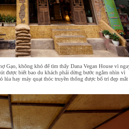
hợ Gạo, không khó để tìm thấy Dana Vegan House vì nga
hút được biết bao du khách phải dừng bước ngắm nhìn vì
bó lúa hay máy quạt thóc truyền thống được bố trí đẹp mắt