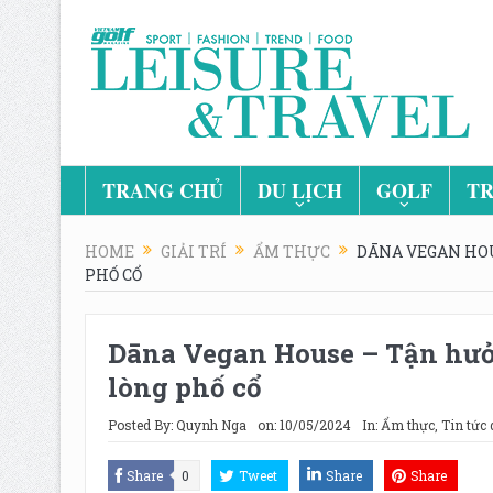
TRANG CHỦ
DU LỊCH
GOLF
TR
HOME
GIẢI TRÍ
ẨM THỰC
DĀNA VEGAN HOU
PHỐ CỔ
Dāna Vegan House – Tận hưở
lòng phố cổ
Posted By:
Quynh Nga
on:
10/05/2024
In:
Ẩm thực
,
Tin tức 
Share
0
Tweet
Share
Share