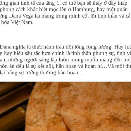
 gian tinh tế của tầng 1, có thể bạn sẽ thấy ở đây thấp
 phong cách khác biệt mọc lên ở Hamburg, hay một quán
ưng Dāna Vega lại mang trong mình cốt lõi tinh thần và cả
n hóa Việt Nam.
āna nghĩa là thực hành trau dồi lòng rộng lượng. Hay hi
g hay hiểu sâu sắc hơn chính là tinh thần phụng sự, tình y
Vegan, những người sáng lập luôn mong muốn mang đến m
món ăn đều là sự kết nối, hân hoan và hoan hỉ…Và mỗi th
í lại bằng sự tưởng thưởng hân hoan…