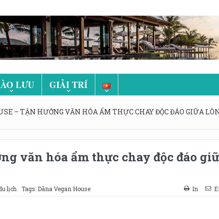
ÀO LƯU
GIẢI TRÍ
SE – TẬN HƯỞNG VĂN HÓA ẨM THỰC CHAY ĐỘC ĐÁO GIỮA LÒ
ng văn hóa ẩm thực chay độc đáo gi
du lịch
Tags:
Dāna Vegan House
In
E