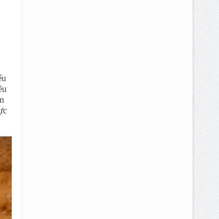
ểu
êu
ón
ực