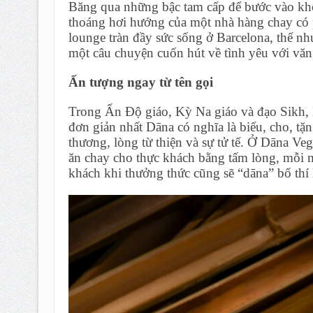
Băng qua những bậc tam cấp để bước vào không
thoáng hơi hướng của một nhà hàng chay có
lounge tràn đầy sức sống ở Barcelona, thế nh
một câu chuyện cuốn hút về tình yêu với vă
Ấn tượng ngay từ tên gọi
Trong Ấn Độ giáo, Kỳ Na giáo và đạo Sikh, D
đơn giản nhất Dāna có nghĩa là biếu, cho, tặn
thương, lòng từ thiện và sự tử tế. Ở Dāna 
ăn chay cho thực khách bằng tấm lòng, mỗi 
khách khi thưởng thức cũng sẽ “dāna” bố th