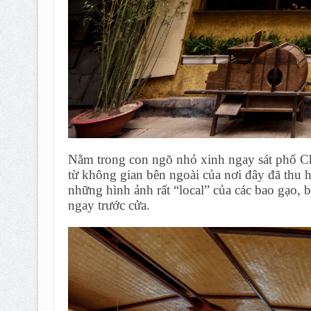
Nằm trong con ngõ nhỏ xinh ngay sát phố C
từ không gian bên ngoài của nơi đây đã thu 
những hình ảnh rất “local” của các bao gạo, 
ngay trước cửa.