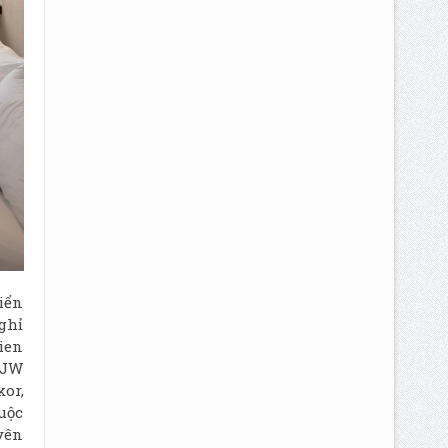
iển
ghỉ
ien
 JW
or,
uộc
yên