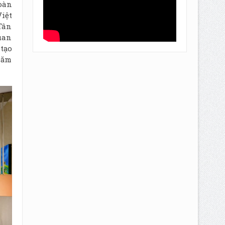
oàn
iệt
Tân
uan
 tạo
năm