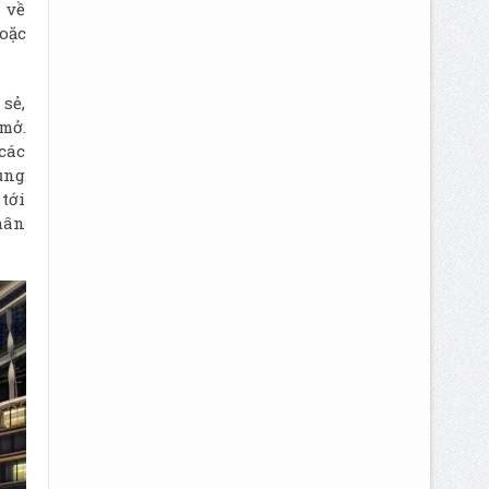
 về
oặc
sẻ,
mở.
 các
ụng
tới
hân