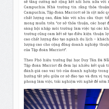
sẽ tăng cường mở rộng kết nối hơn nữa với
Campuchia. Nhà trường tin rằng thỏa thuậ
Campuchia, Tập đoàn Marriott sẽ là cột mốc 
chất lượng cao, đảm bảo với nhu cầu thực t
mong muốn trên “cơ sở thỏa thuận, các hoạt đ
sàng hội nhập môi trường làm việc tại các kh
trường cũng cam kết sẽ tạo điều kiện thuận l
cao chất lượng đào tạo ngành du lịch – khách 
lượng cao cho cộng đồng doanh nghiệp thuộc 
của Tập đoàn Marriott”.
Theo Phó hiệu trưởng Đại học Duy Tân Đà Nẵng
Tập đoàn Marriot đã đem lại nhiều kết quả tíc
đánh giá cao vai trò của doanh nghiệp trong 
hướng tất yếu giữa cơ sở đào tạo và đơn vị 
phong làm việc, trải nghiệm với nghề để sớm