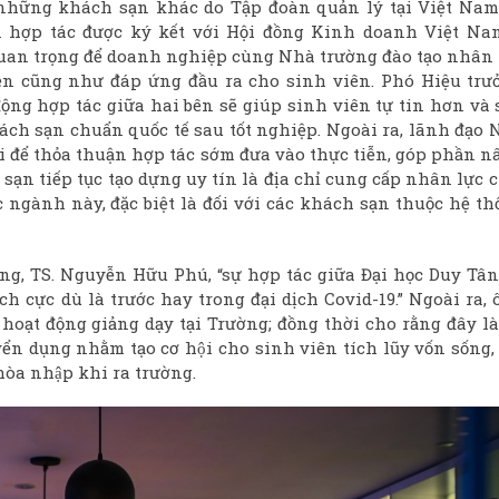
 những khách sạn khác do Tập đoàn quản lý tại Việt Nam
n hợp tác được ký kết với Hội đồng Kinh doanh Việt Na
quan trọng để doanh nghiệp cùng Nhà trường đào tạo nhân 
iễn cũng như đáp ứng đầu ra cho sinh viên. Phó Hiệu trư
ộng hợp tác giữa hai bên sẽ giúp sinh viên tự tin hơn và 
ách sạn chuẩn quốc tế sau tốt nghiệp. Ngoài ra, lãnh đạo 
ợi để thỏa thuận hợp tác sớm đưa vào thực tiễn, góp phần 
sạn tiếp tục tạo dựng uy tín là địa chỉ cung cấp nhân lực 
ngành này, đặc biệt là đối với các khách sạn thuộc hệ th
, TS. Nguyễn Hữu Phú, “sự hợp tác giữa Đại học Duy Tâ
h cực dù là trước hay trong đại dịch Covid-19.” Ngoài ra,
hoạt động giảng dạy tại Trường; đồng thời cho rằng đây là
tuyển dụng nhằm tạo cơ hội cho sinh viên tích lũy vốn sống, 
 hòa nhập khi ra trường.