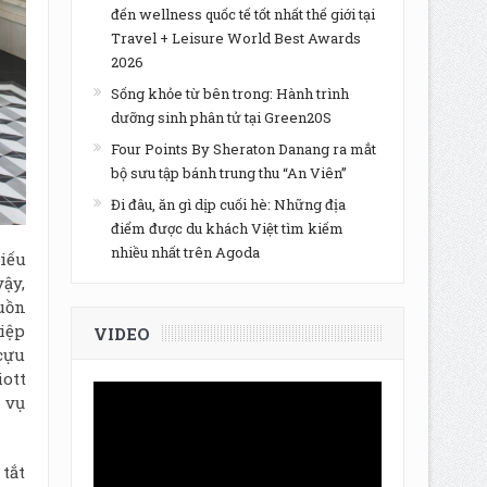
đến wellness quốc tế tốt nhất thế giới tại
Travel + Leisure World Best Awards
2026
Sống khỏe từ bên trong: Hành trình
dưỡng sinh phân tử tại Green20S
Four Points By Sheraton Danang ra mắt
bộ sưu tập bánh trung thu “An Viên”
Đi đâu, ăn gì dịp cuối hè: Những địa
điểm được du khách Việt tìm kiếm
nhiều nhất trên Agoda
iếu
vậy,
uồn
hiệp
VIDEO
cựu
ott
 vụ
tắt