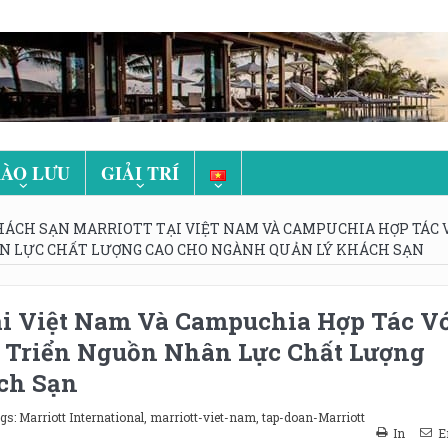
ÀO LƯU
GIẢI TRÍ
ÁCH SẠN MARRIOTT TẠI VIỆT NAM VÀ CAMPUCHIA HỢP TÁC 
ÂN LỰC CHẤT LƯỢNG CAO CHO NGÀNH QUẢN LÝ KHÁCH SẠN
ại Việt Nam Và Campuchia Hợp Tác V
t Triển Nguồn Nhân Lực Chất Lượng
ch Sạn
gs:
Marriott International
,
marriott-viet-nam
,
tap-doan-Marriott
In
E