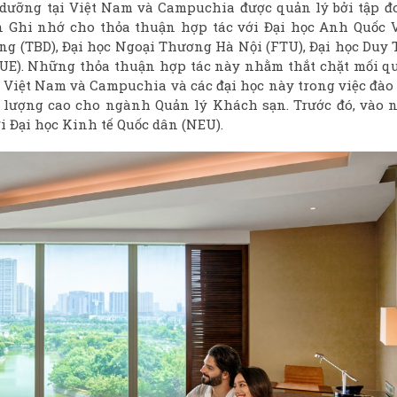
dưỡng tại Việt Nam và Campuchia được quản lý bởi tập đ
bản Ghi nhớ cho thỏa thuận hợp tác với Đại học Anh Quốc V
g (TBD), Đại học Ngoại Thương Hà Nội (FTU), Đại học Duy 
DUE). Những thỏa thuận hợp tác này nhằm thắt chặt mối q
i Việt Nam và Campuchia và các đại học này trong việc đào
t lượng cao cho ngành Quản lý Khách sạn. Trước đó, vào 
i Đại học Kinh tế Quốc dân (NEU).