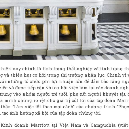
hiện nay chính là tình trạng thất nghiệp và tình trạng th
g và thiếu hụt cơ hội trong thị trường nhân lực. Chính vì 
với những tổ chức phi lợi nhuận lớn để đảm bảo rằng ng
iệc và được tiếp cận với cơ hội việc làm tại các doanh ng
trung vào nhóm người trẻ tuổi, phụ nữ, người khuyết tật, 
 minh chứng rõ rệt cho giá trị cốt lõi của tập đoàn Marri
 thần “Làm việc tốt theo mọi cách” của chương trình “Phục
n tạo ảnh hưởng xã hội của tập đoàn chúng tôi.
g Kinh doanh Marriott tại Việt Nam và Campuchia (viết 