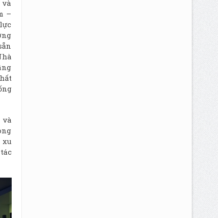
 và
m –
lực
ởng
sẵn
Nhà
nâng
chất
ống
n và
 ông
 xu
tác