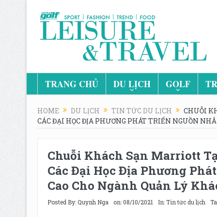
TRANG CHỦ
DU LỊCH
GOLF
TR
HOME
DU LỊCH
TIN TỨC DU LỊCH
CHUỖI KH
CÁC ĐẠI HỌC ĐỊA PHƯƠNG PHÁT TRIỂN NGUỒN NH
Chuỗi Khách Sạn Marriott T
Các Đại Học Địa Phương Phá
Cao Cho Ngành Quản Lý Khá
Posted By:
Quynh Nga
on:
08/10/2021
In:
Tin tức du lịch
Ta