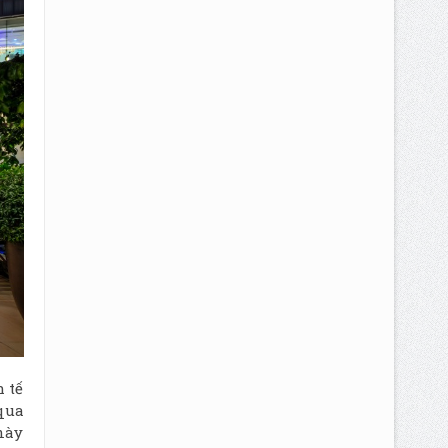
 tế
qua
này