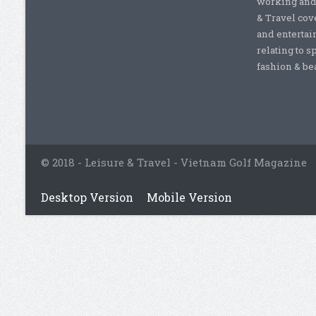
working and 
& Travel cove
and entertai
relating to s
fashion & beau
© 2018 - Leisure & Travel - Vietnam Golf Magazine
Desktop Version
Mobile Version