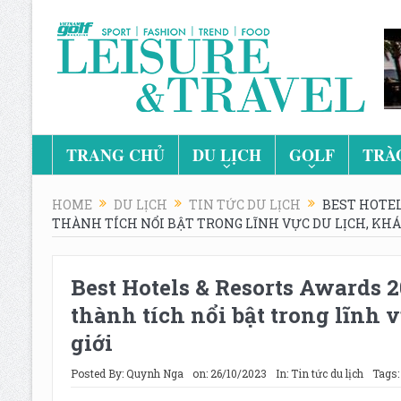
TRANG CHỦ
DU LỊCH
GOLF
TRÀ
HOME
DU LỊCH
TIN TỨC DU LỊCH
BEST HOTEL
THÀNH TÍCH NỔI BẬT TRONG LĨNH VỰC DU LỊCH, KHÁ
Best Hotels & Resorts Awards 
thành tích nổi bật trong lĩnh v
giới
Posted By:
Quynh Nga
on:
26/10/2023
In:
Tin tức du lịch
Tags