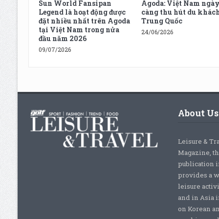
Sun World Fansipan
Agoda: Việt Nam ngà
Legend là hoạt động được
càng thu hút du khác
đặt nhiều nhất trên Agoda
Trung Quốc
tại Việt Nam trong nửa
24/06/2026
đầu năm 2026
09/07/2026
About Us
Leisure & Tr
Magazine, th
publication 
provides a w
leisure activ
and in Asia 
on Korean a