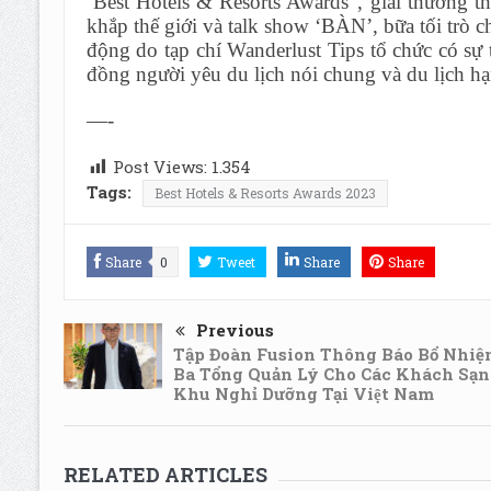
‘Best Hotels & Resorts Awards”, giải thưởng 
khắp thế giới và talk show ‘BÀN’, bữa tối trò 
động do tạp chí Wanderlust Tips tổ chức có s
đồng người yêu du lịch nói chung và du lịch hạ
—-
Post Views:
1.354
Tags:
Best Hotels & Resorts Awards 2023
Share
0
Tweet
Share
Share
Previous
Tập Đoàn Fusion Thông Báo Bổ Nhiệ
Ba Tổng Quản Lý Cho Các Khách Sạn
Khu Nghỉ Dưỡng Tại Việt Nam
RELATED ARTICLES