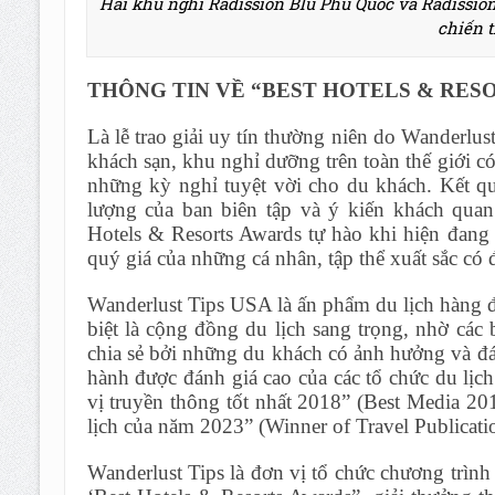
Hai khu nghỉ Radission Blu Phu Quoc và Radissio
chiến 
THÔNG TIN VỀ “BEST HOTELS & RES
Là lễ trao giải uy tín thường niên do Wanderlus
khách sạn, khu nghỉ dưỡng trên toàn thế giới có
những kỳ nghỉ tuyệt vời cho du khách. Kết qu
lượng của ban biên tập và ý kiến khách quan 
Hotels & Resorts Awards tự hào khi hiện đang 
quý giá của những cá nhân, tập thể xuất sắc có
Wanderlust Tips USA là ấn phẩm du lịch hàng 
biệt là cộng đồng du lịch sang trọng, nhờ các
chia sẻ bởi những du khách có ảnh hưởng và đá
hành được đánh giá cao của các tổ chức du lịc
vị truyền thông tốt nhất 2018” (Best Media 
lịch của năm 2023” (Winner of Travel Public
Wanderlust Tips là đơn vị tổ chức chương trìn