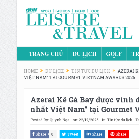
TRANG CHỦ
DU LỊCH
GOLF
TR
HOME
DU LỊCH
TIN TỨC DU LỊCH
AZERAI K
VIỆT NAM” TẠI GOURMET VIETNAM AWARDS 2025
Azerai Kê Gà Bay được vinh 
nhất Việt Nam” tại Gourmet 
Posted By:
Quynh Nga
on:
22/12/2025
In:
Tin tức du lịch
Ta
Share
0
Tweet
Share
Share