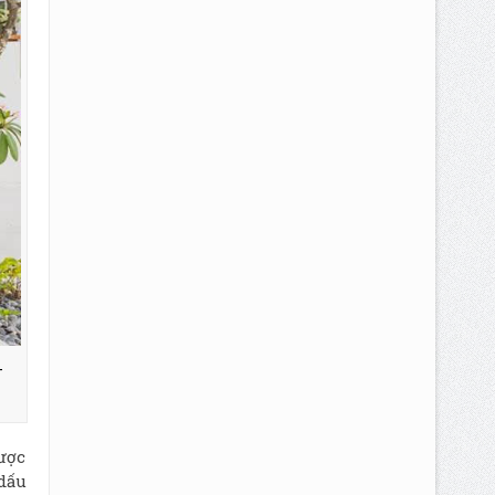
–
ược
dấu