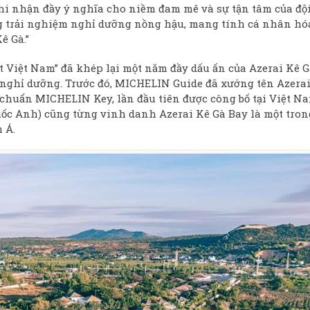
ghi nhận đầy ý nghĩa cho niềm đam mê và sự tận tâm của độ
 trải nghiệm nghỉ dưỡng nồng hậu, mang tính cá nhân hó
ê Gà.”
 Việt Nam” đã khép lại một năm đầy dấu ấn của Azerai Kê G
u nghỉ dưỡng. Trước đó, MICHELIN Guide đã xướng tên Azera
chuẩn MICHELIN Key, lần đầu tiên được công bố tại Việt N
uốc Anh) cũng từng vinh danh Azerai Kê Gà Bay là một tron
 Á.