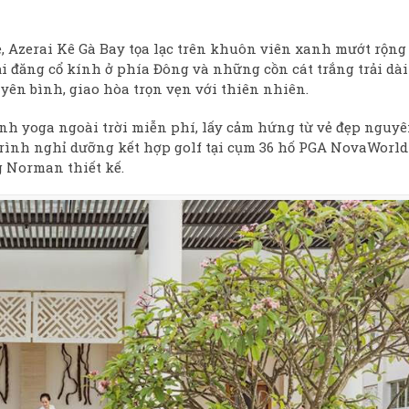
e, Azerai Kê Gà Bay tọa lạc trên khuôn viên xanh mướt rộng
ải đăng cổ kính ở phía Đông và những cồn cát trắng trải dài
yên bình, giao hòa trọn vẹn với thiên nhiên.
nh yoga ngoài trời miễn phí, lấy cảm hứng từ vẻ đẹp nguy
trình nghỉ dưỡng kết hợp golf tại cụm 36 hố PGA NovaWorld
g Norman thiết kế.