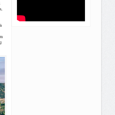
i
a,
à
i
am
g