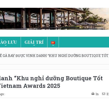
ÀO LƯU
GIẢI TRÍ
Ê GÀ BAY ĐƯỢC VINH DANH “KHU NGHỈ DƯỠNG BOUTIQUE TỐ
danh “Khu nghỉ dưỡng Boutique Tốt
Vietnam Awards 2025
gs:
In
E