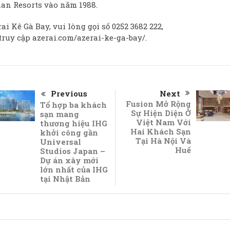
an Resorts vào năm 1988.
i Kê Gà Bay, vui lòng gọi số 0252 3682 222,
truy cập
azerai.com/azerai-ke-ga-bay/
.
Previous
Next
Fusion Mở Rộng
Tổ hợp ba khách
Sự Hiện Diện Ở
sạn mang
Việt Nam Với
thương hiệu IHG
Hai Khách Sạn
khởi công gần
Tại Hà Nội Và
Universal
Huế
Studios Japan –
Dự án xây mới
lớn nhất của IHG
tại Nhật Bản