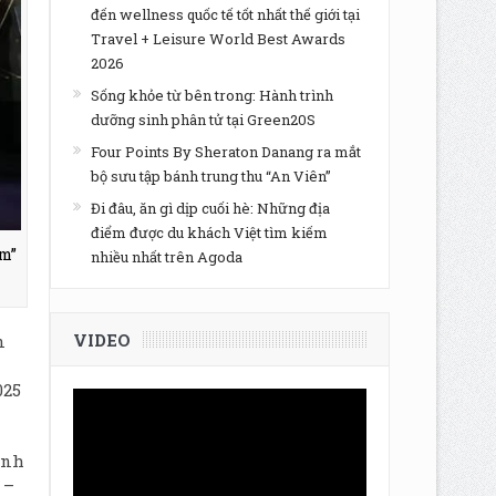
đến wellness quốc tế tốt nhất thế giới tại
Travel + Leisure World Best Awards
2026
Sống khỏe từ bên trong: Hành trình
dưỡng sinh phân tử tại Green20S
Four Points By Sheraton Danang ra mắt
bộ sưu tập bánh trung thu “An Viên”
Đi đâu, ăn gì dịp cuối hè: Những địa
điểm được du khách Việt tìm kiếm
m”
nhiều nhất trên Agoda
VIDEO
n
025
inh
 –