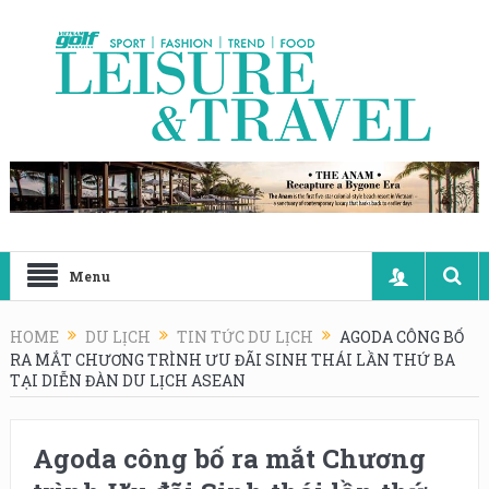
Menu
HOME
DU LỊCH
TIN TỨC DU LỊCH
AGODA CÔNG BỐ
RA MẮT CHƯƠNG TRÌNH ƯU ĐÃI SINH THÁI LẦN THỨ BA
TẠI DIỄN ĐÀN DU LỊCH ASEAN
Agoda công bố ra mắt Chương