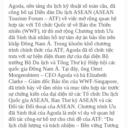
Agoda, nền tảng du lịch kỹ thuật số toàn cầu, đã
công bố tại Diễn đàn Du lịch ASEAN (ASEAN
Tourism Forum – ATF) về việc mở rộng quan hệ
hợp tác với Tổ chức Quốc tế về Bảo tồn Thiên
nhiên (WWF), từ đó mở rộng Chương trình Ưu
đãi Sinh thái nhằm hỗ trợ tám dự án bảo tồn trên
khắp Đông Nam Á. Trong khuôn khổ chương
trình chính thức của ATF, Agoda đã tổ chức tiệc
trưa với sự hiện diện tham dự của đại diện Bộ
trưởng Bộ Du lịch và Tổng Thư ký Hiệp hội các
quốc gia Đông Nam Á. Tại đây, ông Omri
Morgenshtern – CEO Agoda và bà Elizabeth
Clarke – Giám đốc Bảo tồn của WWF-Singapore,
đã trình bày về tầm nhìn và mục tiêu hợp tác trước
sự chứng kiến của đại diện từ các Tổ chức Du lịch
Quốc gia ASEAN, Ban Thư ký ASEAN và các
Đối tác Đối thoại của ASEAN. Chương trình Ưu
đãi Sinh thái của Agoda là một ví dụ về quan hệ
đối tác công-tư hỗ trợ cho chủ đề của ATF: “Du
lịch chất lượng và trách nhiệm – Bền vững Tương