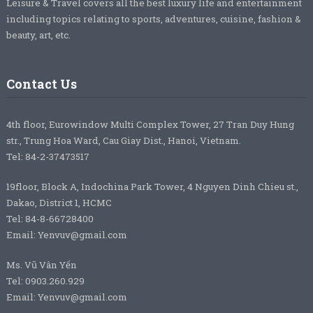
Leisure & Travel covers all the best luxury life and entertainment
including topics relating to sports, adventures, cuisine, fashion &
beauty, art, etc.
Contact Us
4th floor, Eurowindow Multi Complex Tower, 27 Tran Duy Hung
str., Trung Hoa Ward, Cau Giay Dist., Hanoi, Vietnam.
Tel: 84-2-37473517
19floor, Block A, Indochina Park Tower, 4 Nguyen Dinh Chieu st.,
Dakao, District 1, HCMC
Tel: 84-8-66728400
Email: Yenvuv@gmail.com
Ms. Vũ Vân Yến
Tel: 0903.260.929
Email: Yenvuv@gmail.com