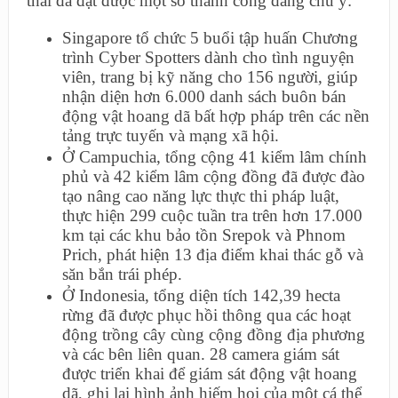
thái đã đạt được một số thành công đáng chú ý:
Singapore tổ chức 5 buổi tập huấn Chương
trình Cyber Spotters dành cho tình nguyện
viên, trang bị kỹ năng cho 156 người, giúp
nhận diện hơn 6.000 danh sách buôn bán
động vật hoang dã bất hợp pháp trên các nền
tảng trực tuyến và mạng xã hội.
Ở Campuchia, tổng cộng 41 kiểm lâm chính
phủ và 42 kiểm lâm cộng đồng đã được đào
tạo nâng cao năng lực thực thi pháp luật,
thực hiện 299 cuộc tuần tra trên hơn 17.000
km tại các khu bảo tồn Srepok và Phnom
Prich, phát hiện 13 địa điểm khai thác gỗ và
săn bắn trái phép.
Ở Indonesia, tổng diện tích 142,39 hecta
rừng đã được phục hồi thông qua các hoạt
động trồng cây cùng cộng đồng địa phương
và các bên liên quan. 28 camera giám sát
được triển khai để giám sát động vật hoang
dã, ghi lại hình ảnh hiếm hoi của một cá thể