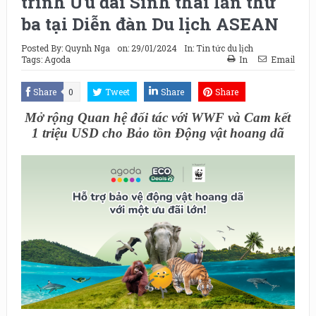
trình Ưu đãi Sinh thái lần thứ
ba tại Diễn đàn Du lịch ASEAN
Posted By:
Quynh Nga
on:
29/01/2024
In:
Tin tức du lịch
Tags:
Agoda
In
Email
Share
0
Tweet
Share
Share
Mở rộng Quan hệ đối tác với WWF và Cam kết
1 triệu USD cho Bảo tồn Động vật hoang dã