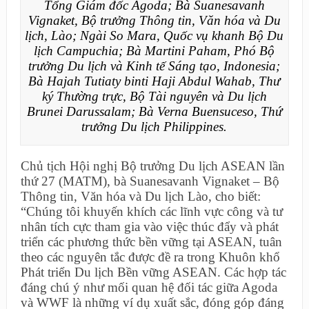
Tổng Giám đốc Agoda; Bà Suanesavanh
Vignaket, Bộ trưởng Thông tin, Văn hóa và Du
lịch, Lào; Ngài So Mara, Quốc vụ khanh Bộ Du
lịch Campuchia; Bà Martini Paham, Phó Bộ
trưởng Du lịch và Kinh tế Sáng tạo, Indonesia;
Bà Hajah Tutiaty binti Haji Abdul Wahab, Thư
ký Thường trực, Bộ Tài nguyên và Du lịch
Brunei Darussalam; Bà Verna Buensuceso, Thứ
trưởng Du lịch Philippines.
Chủ tịch Hội nghị Bộ trưởng Du lịch ASEAN lần
thứ 27 (MATM), bà Suanesavanh Vignaket – Bộ
Thông tin, Văn hóa và Du lịch Lào, cho biết:
“Chúng tôi khuyến khích các lĩnh vực công và tư
nhân tích cực tham gia vào việc thúc đẩy và phát
triển các phương thức bền vững tại ASEAN, tuân
theo các nguyên tắc được đề ra trong Khuôn khổ
Phát triển Du lịch Bền vững ASEAN. Các hợp tác
đáng chú ý như mối quan hệ đối tác giữa Agoda
và WWF là những ví dụ xuất sắc, đóng góp đáng