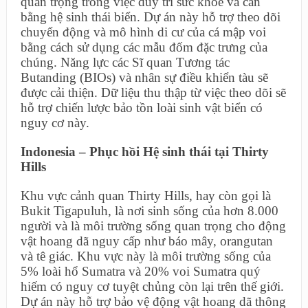
quan trọng trong việc duy trì sức khỏe và cân
bằng hệ sinh thái biển. Dự án này hỗ trợ theo dõi
chuyển động và mô hình di cư của cá mập voi
bằng cách sử dụng các mẫu đốm đặc trưng của
chúng. Năng lực các Sĩ quan Tương tác
Butanding (BIOs) và nhân sự điều khiển tàu sẽ
được cải thiện. Dữ liệu thu thập từ việc theo dõi sẽ
hỗ trợ chiến lược bảo tồn loài sinh vật biển có
nguy cơ này.
Indonesia – Phục hồi Hệ sinh thái tại Thirty
Hills
Khu vực cảnh quan Thirty Hills, hay còn gọi là
Bukit Tigapuluh, là nơi sinh sống của hơn 8.000
người và là môi trường sống quan trọng cho động
vật hoang dã nguy cấp như báo mây, orangutan
và tê giác. Khu vực này là môi trường sống của
5% loài hổ Sumatra và 20% voi Sumatra quý
hiếm có nguy cơ tuyệt chủng còn lại trên thế giới.
Dự án này hỗ trợ bảo vệ động vật hoang dã thông