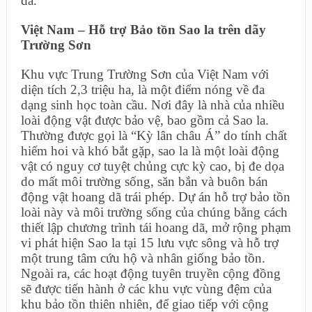
dã.
Việt Nam – Hỗ trợ Bảo tồn Sao la trên dãy
Trường Sơn
Khu vực Trung Trường Sơn của Việt Nam với
diện tích 2,3 triệu ha, là một điểm nóng về đa
dạng sinh học toàn cầu. Nơi đây là nhà của nhiều
loài động vật được bảo vệ, bao gồm cả Sao la.
Thường được gọi là “Kỳ lân châu Á” do tính chất
hiếm hoi và khó bắt gặp, sao la là một loài động
vật có nguy cơ tuyệt chủng cực kỳ cao, bị đe dọa
do mất môi trường sống, săn bắn và buôn bán
động vật hoang dã trái phép. Dự án hỗ trợ bảo tồn
loài này và môi trường sống của chúng bằng cách
thiết lập chương trình tái hoang dã, mở rộng phạm
vi phát hiện Sao la tại 15 lưu vực sông và hỗ trợ
một trung tâm cứu hộ và nhân giống bảo tồn.
Ngoài ra, các hoạt động tuyên truyền cộng đồng
sẽ được tiến hành ở các khu vực vùng đệm của
khu bảo tồn thiên nhiên, để giao tiếp với cộng