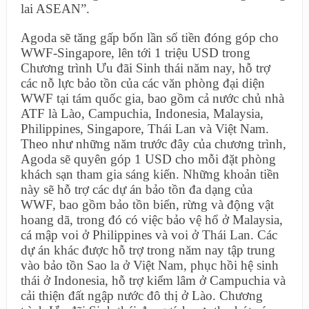
lai ASEAN”.
Agoda sẽ tăng gấp bốn lần số tiền đóng góp cho
WWF-Singapore, lên tới 1 triệu USD trong
Chương trình Ưu đãi Sinh thái năm nay, hỗ trợ
các nỗ lực bảo tồn của các văn phòng đại diện
WWF tại tám quốc gia, bao gồm cả nước chủ nhà
ATF là Lào, Campuchia, Indonesia, Malaysia,
Philippines, Singapore, Thái Lan và Việt Nam.
Theo như những năm trước đây của chương trình,
Agoda sẽ quyên góp 1 USD cho mỗi đặt phòng
khách sạn tham gia sáng kiến. Những khoản tiền
này sẽ hỗ trợ các dự án bảo tồn đa dạng của
WWF, bao gồm bảo tồn biển, rừng và động vật
hoang dã, trong đó có việc bảo vệ hổ ở Malaysia,
cá mập voi ở Philippines và voi ở Thái Lan. Các
dự án khác được hỗ trợ trong năm nay tập trung
vào bảo tồn Sao la ở Việt Nam, phục hồi hệ sinh
thái ở Indonesia, hỗ trợ kiểm lâm ở Campuchia và
cải thiện đất ngập nước đô thị ở Lào. Chương