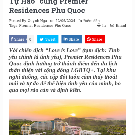
Tự Hào” cùng Premier
Residences Phu Quoc
Posted By:
Quynh Nga
on:
12/06/2024
In:
Điểm đến
Tags:
Premier Residences Phu Quoc
In
Email
Share
0
Tweet
Share
Share
Với chiến dịch “Love is Love” (tạm dịch: Tình
yêu chính là tình yêu), Premier Residences Phu
Quoc định hướng trở thành điểm đến du lịch
thân thiện với cộng đồng LGBTQ+. Tại khu
nghỉ dưỡng, các cặp đôi luôn cảm thấy thoải
mái và tự do để thể hiện tình yêu của mình, bỏ
qua mọi rào cản và định kiến.