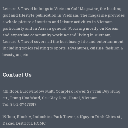
Leisure & Travel belongs to Vietnam Golf Magazine, the leading
golf and lifestyle publication in Vietnam. The magazine provides
a whole picture of tourism and leisure activities in Vietnam
particularly and in Asia in general. Focusing mostly on Korean
and expatriate community working and living in Vietnam,
Leisure & Travel covers all the best luxury life and entertainment
including topics relating to sports, adventures, cuisine, fashion &
beauty, art, etc.
Contact Us
4th floor, Eurowindow Multi Complex Tower, 27 Tran Duy Hung
str., Trung Hoa Ward, Cau Giay Dist., Hanoi, Vietnam.
Tel: 84-2-37473517
19floor, Block A, Indochina Park Tower, 4 Nguyen Dinh Chieu st.,
Dakao, District 1, HCMC