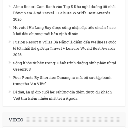
Alma Resort Cam Ranh vào Top 5 Khu nghỉ dưỡng tốt nhất
Đông Nam Á tại Travel + Leisure World’s Best Awards
2026
Novotel Ha Long Bay được công nhận đạt tiêu chuẩn 5 sao,
khởi đầu chương mới bên vịnh di sản
Fusion Resort & Villas Đà Nẵng là điểm đến wellness quốc
tế tốt nhất thế giới tại Travel + Leisure World Best Awards
2026
Sống khỏe từ bên trong: Hành trình dưỡng sinh phân tử tại
Green20S
Four Points By Sheraton Danang ra mắt bộ sưu tập bánh
trung thu “An Viên”
Đi đâu, ăn gì dịp cuối hè: Những địa điểm được du khách
Việt tìm kiếm nhiều nhất trên Agoda
VIDEO