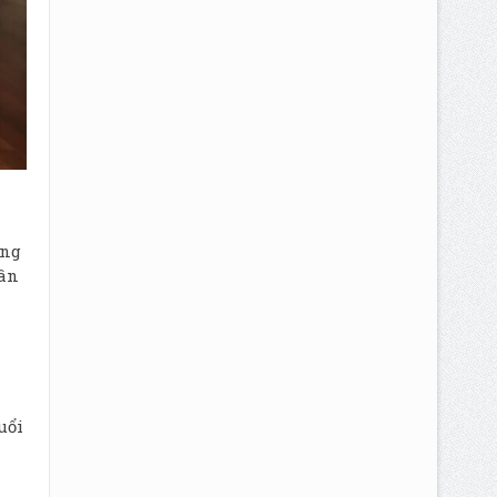
êng
cân
uổi