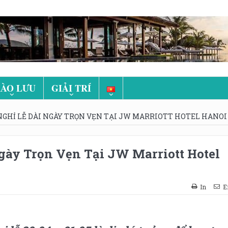
ÀO LƯU
GIẢI TRÍ
GHỈ LỄ DÀI NGÀY TRỌN VẸN TẠI JW MARRIOTT HOTEL HANOI
gày Trọn Vẹn Tại JW Marriott Hotel
In
E