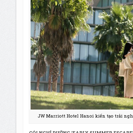
JW Marriott Hotel Hanoi kiến tạo trải ng
GÓI NGHỈ DƯỠNG ‘EARLY SUMMER ESCAPE’