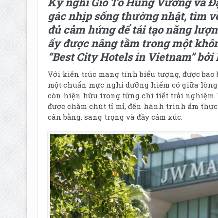
Kỳ nghỉ Giỗ Tổ Hùng Vương và Đại 
gác nhịp sống thường nhật, tìm về
đủ cảm hứng để tái tạo năng lượn
ấy được nâng tầm trong một khôn
“Best City Hotels in Vietnam” bở
Với kiến trúc mang tính biểu tượng, được bao
một chuẩn mực nghỉ dưỡng hiếm có giữa lòng đ
còn hiện hữu trong từng chi tiết trải nghiệm.
được chăm chút tỉ mỉ, đến hành trình ẩm thực 
cân bằng, sang trọng và đầy cảm xúc.