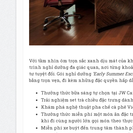
Với tầm nhìn ôm trọn sắc xanh dịu mát của k
trình nghỉ dưỡng đa giác quan, nơi từng khoả
tư tuyệt đối. Gói nghỉ dưỡng
‘
Early Summer Esc
bằng trọn vẹn, đi kèm những đặc quyền hấp d
Thưởng thức bữa sáng tự chọn tại JW Caf
Trải nghiệm set trà chiều đặc trưng dành
Khám phá nghệ thuật pha chế cà phê Việ
Thưởng thức miễn phí một món ăn đặc trưn
khi đi cùng người lớn gọi món theo thực
Miễn phí xe buýt đến trung tâm thành ph