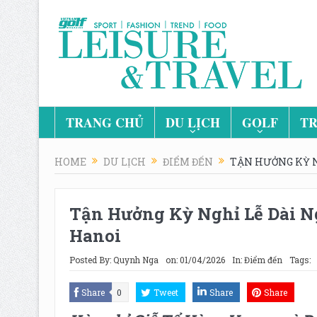
TRANG CHỦ
DU LỊCH
GOLF
TR
HOME
DU LỊCH
ĐIỂM ĐẾN
TẬN HƯỞNG KỲ N
Tận Hưởng Kỳ Nghỉ Lễ Dài N
Hanoi
Posted By:
Quynh Nga
on:
01/04/2026
In:
Điểm đến
Tags:
Share
0
Tweet
Share
Share