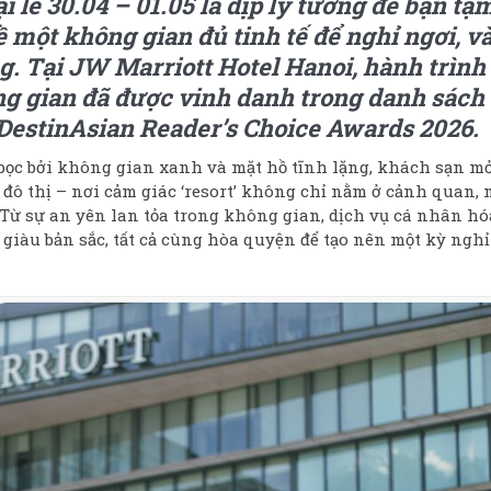
lễ 30.04 – 01.05 là dịp lý tưởng để bạn tạ
 một không gian đủ tinh tế để nghỉ ngơi, v
g. Tại JW Marriott Hotel Hanoi, hành trình
g gian đã được vinh danh trong danh sách
i DestinAsian Reader’s Choice Awards 2026.
 bọc bởi không gian xanh và mặt hồ tĩnh lặng, khách sạn mở
ô thị – nơi cảm giác ‘resort’ không chỉ nằm ở cảnh quan, 
 Từ sự an yên lan tỏa trong không gian, dịch vụ cá nhân hó
giàu bản sắc, tất cả cùng hòa quyện để tạo nên một kỳ nghỉ