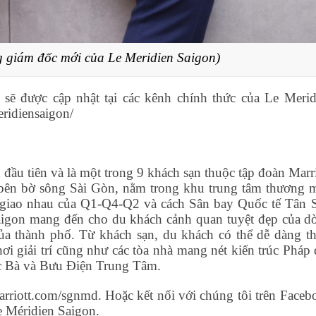
g giám đốc mới của Le Meridien Saigon)
sẽ được cập nhật tại các kênh chính thức của Le Merid
ridiensaigon/
đầu tiên và là một trong 9 khách sạn thuộc tập đoàn Marri
c bên bờ sông Sài Gòn, nằm trong khu trung tâm thương m
trí giao nhau của Q1-Q4-Q2 và cách Sân bay Quốc tế Tân 
Saigon mang đến cho du khách cảnh quan tuyệt đẹp của d
ủa thành phố. Từ khách sạn, du khách có thể dễ dàng t
i giải trí cũng như các tòa nhà mang nét kiến trúc Pháp 
 Bà và Bưu Điện Trung Tâm.
rriott.com/sgnmd. Hoặc kết nối với chúng tôi trên Faceb
e Méridien Saigon.