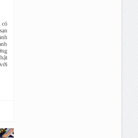
 có
sạn
anh
ạnh
ởng
hật
với