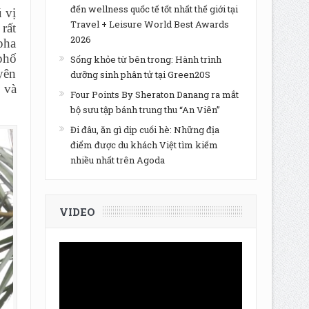
đến wellness quốc tế tốt nhất thế giới tại
 vị
Travel + Leisure World Best Awards
rất
2026
pha
phố
Sống khỏe từ bên trong: Hành trình
yên
dưỡng sinh phân tử tại Green20S
 và
Four Points By Sheraton Danang ra mắt
bộ sưu tập bánh trung thu “An Viên”
Đi đâu, ăn gì dịp cuối hè: Những địa
điểm được du khách Việt tìm kiếm
nhiều nhất trên Agoda
VIDEO