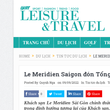
TRANG CHỦ
DU LỊCH
GOLF
TR
HOME
DU LỊCH
TIN TỨC DU LỊCH
LE MERID
Le Meridien Saigon đón Tổn
Posted By:
Quynh Nga
on:
09/09/2022
In:
Tin tức du lịch
T
Share
0
Tweet
Share
Share
Khách sạn Le Meridien Sài Gòn chính thức
trong định hướng tương lại của Khách sạn.