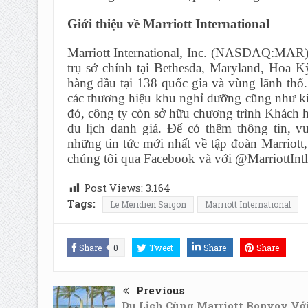
Giới thiệu về Marriott International
Marriott International, Inc. (NASDAQ:MAR) 
trụ sở chính tại Bethesda, Maryland, Hoa 
hàng đầu tại 138 quốc gia và vùng lãnh thổ
các thương hiệu khu nghỉ dưỡng cũng như ki
đó, công ty còn sở hữu chương trình Khách h
du lịch danh giá. Để có thêm thông tin, v
những tin tức mới nhất về tập đoàn Marriott
chúng tôi qua Facebook và với @MarriottIntl 
Post Views:
3.164
Tags:
Le Méridien Saigon
Marriott International
Share
0
Tweet
Share
Share
Previous
Du Lịch Cùng Marriott Bonvoy Vớ