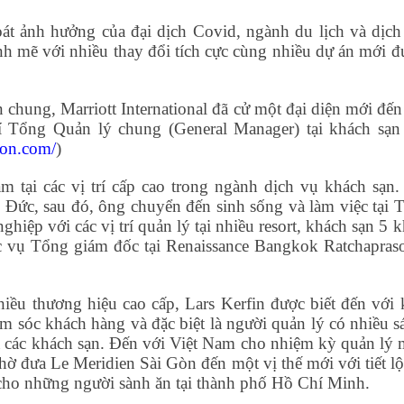
át ảnh hưởng của đại dịch Covid, ngành du lịch và dịch
ạnh mẽ với nhiều thay đổi tích cực cùng nhiều dự án mới đ
 chung, Marriott International đã cử một đại diện mới đến
rí Tổng Quản lý chung (General Manager) tại khách sạn
gon.com/
)
 tại các vị trí cấp cao trong ngành dịch vụ khách sạn.
 Đức, sau đó, ông chuyển đến sinh sống và làm việc tại T
nghiệp với các vị trí quản lý tại nhiều resort, khách sạn 5 
c vụ Tổng giám đốc tại Renaissance Bangkok Ratchapras
hiều thương hiệu cao cấp, Lars Kerfin được biết đến với 
hăm sóc khách hàng và đặc biệt là người quản lý có nhiều 
a các khách sạn. Đến với Việt Nam cho nhiệm kỳ quản lý 
 đưa Le Meridien Sài Gòn đến một vị thế mới với tiết lộ
 cho những người sành ăn tại thành phố Hồ Chí Minh.