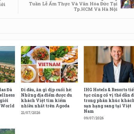
Tuần Lễ Ẩm Thực Và Văn Hóa Đức Tại
ới
Tp.HCM Và Hà Nội
las Đà
Đi đâu, ăn gì dịp cuối hè:
IHG Hotels & Resorts ti
ellness
Những địa điểm được du
tục củng cố vị thế dẫn 
 giới
khách Việt tìm kiếm
trong phân khúc khác
e World
nhiều nhất trên Agoda
sạn hạng sang tại Việt
Nam
21/07/2026
09/07/2026