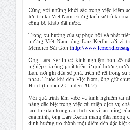
Cùng với những khởi sắc trong việc kiểm so
lưu trú tại Việt Nam chứng kiến sự trở lại m
công bố khắp đất nước.
Trong xu hướng của sự phục hồi và phát triển
trường Việt Nam, ông Lars Kerfin với vị t
Meridien Sài Gòn (
http://www.lemeridiensai
Ông Lars Kerfin có kinh nghiệm hơn 25 năm
nghiệp của ông phát triển từ quê hương nước
Lan, nơi ghi dấu sự phát triển rõ rệt trong sự 
nhau. Trước khi đến Việt Nam, ông giữ chứ
Hotel (từ năm 2015 đến 2022).
Với quá trình làm việc và kinh nghiệm tại n
năng đặc biệt trong việc cải thiện dịch vụ c
tạo độc đáo trong các dịch vụ về ăn uống củ
của mình, ông Lars Kerfin mang đến mong chờ
định hướng trở thành một điểm đến đặc biệt