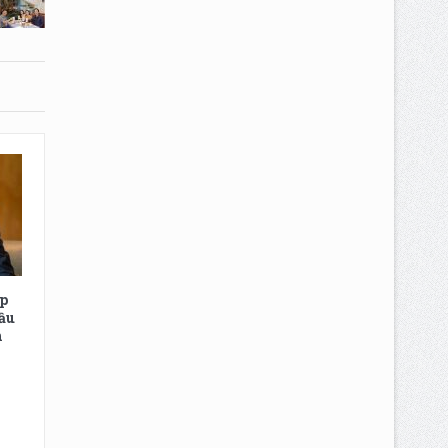
ếp
đầu
h