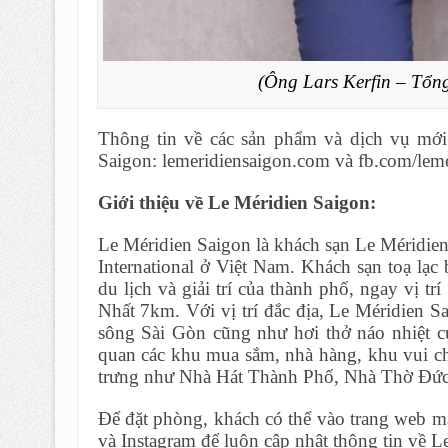
(Ông Lars Kerfin – Tổn
Thông tin về các sản phẩm và dịch vụ mới 
Saigon: lemeridiensaigon.com và fb.com/leme
Giới thiệu về Le Méridien Saigon:
Le Méridien Saigon là khách sạn Le Méridien 
International ở Việt Nam. Khách sạn toạ lạ
du lịch và giải trí của thành phố, ngay vị 
Nhất 7km. Với vị trí đắc địa, Le Méridien 
sông Sài Gòn cũng như hơi thở náo nhiệt c
quan các khu mua sắm, nhà hàng, khu vui chơ
trưng như Nhà Hát Thành Phố, Nhà Thờ Đức
Để đặt phòng, khách có thể vào trang web ma
và Instagram để luôn cập nhật thông tin về L