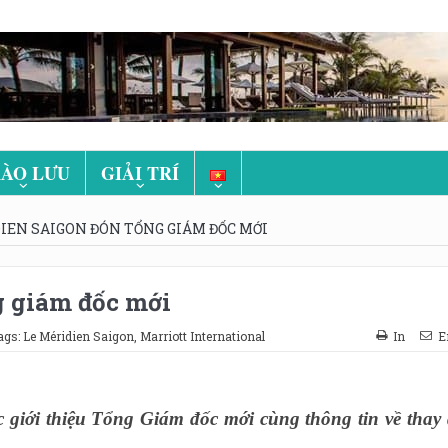
ÀO LƯU
GIẢI TRÍ
IEN SAIGON ĐÓN TỔNG GIÁM ĐỐC MỚI
g giám đốc mới
ags:
Le Méridien Saigon
,
Marriott International
In
E
 giới thiệu Tổng Giám đốc mới cùng thông tin về thay 