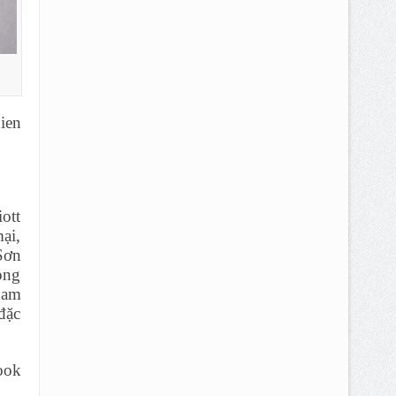
ien
ott
ại,
Sơn
òng
ham
đặc
ook