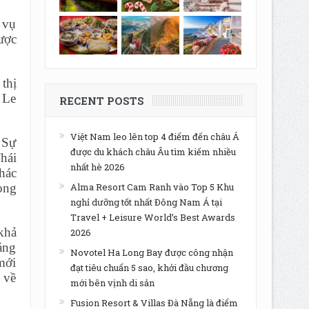
 vụ
ược
 thị
 Le
RECENT POSTS
Việt Nam leo lên top 4 điểm đến châu Á
 Sự
được du khách châu Âu tìm kiếm nhiều
hái
nhất hè 2026
khác
ong
Alma Resort Cam Ranh vào Top 5 Khu
nghỉ dưỡng tốt nhất Đông Nam Á tại
Travel + Leisure World’s Best Awards
khả
2026
sáng
Novotel Ha Long Bay được công nhận
mới
đạt tiêu chuẩn 5 sao, khởi đầu chương
 về
mới bên vịnh di sản
Fusion Resort & Villas Đà Nẵng là điểm