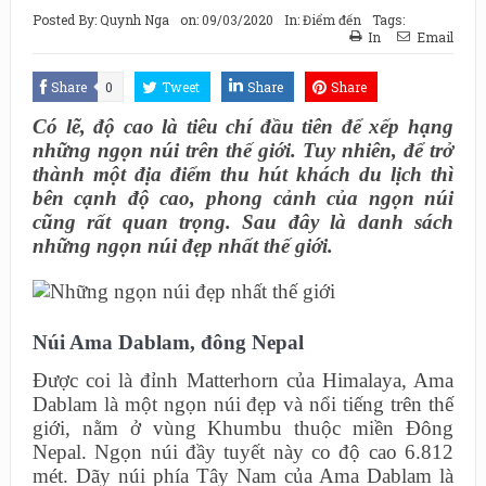
Posted By:
Quynh Nga
on:
09/03/2020
In:
Điểm đến
Tags:
In
Email
Share
0
Tweet
Share
Share
Có lẽ, độ cao là tiêu chí đầu tiên để xếp hạng
những ngọn núi trên thế giới. Tuy nhiên, để trở
thành một địa điểm thu hút khách du lịch thì
bên cạnh độ cao, phong cảnh của ngọn núi
cũng rất quan trọng. Sau đây là danh sách
những ngọn núi đẹp nhất thế giới.
Núi Ama Dablam, đông Nepal
Được coi là đỉnh Matterhorn của Himalaya, Ama
Dablam là một ngọn núi đẹp và nổi tiếng trên thế
giới, nằm ở vùng Khumbu thuộc miền Đông
Nepal. Ngọn núi đầy tuyết này co độ cao 6.812
mét. Dãy núi phía Tây Nam của Ama Dablam là