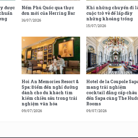
ay được
Nếm Phú Quốc qua thực
Khi những chuyến đi l
 chuẩn
đơn mới của Herring Bar
cuộc trở về để lấp đầy
ương
những khoảng trống
16/07/2026
n
15/07/2026
Hoi An Memories Resort &
Hotel de la Coupole Sap
Spa: Điểm đến nghỉ dưỡng
mang trải nghiệm
dành cho du khách tìm
cocktail đẳng cấp châu
kiếm chiều sâu trong trải
đến Sapa cùng The Hud
nghiệm văn hóa
Rooms
09/07/2026
09/07/2026