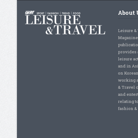
About 
Leisure &
Magazine,
publicati
provides 
leisure ac
and in As
on Korean
working a
& Travel c
and enter
relating t
fashion & b