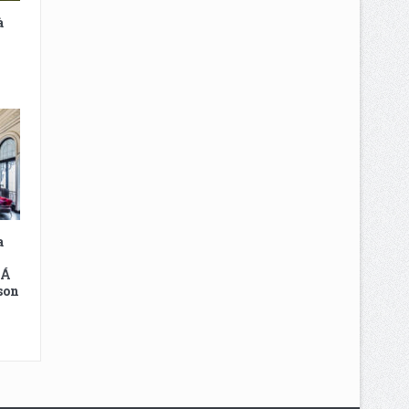
à
a
 Á
son