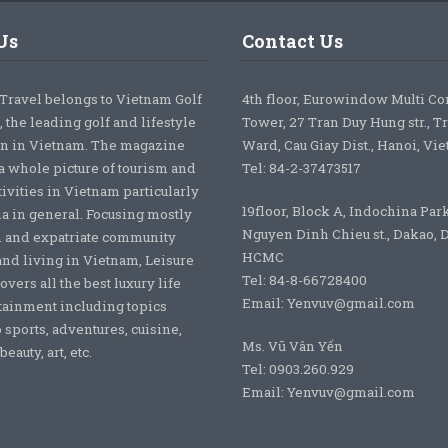
Us
Contact Us
 Travel belongs to Vietnam Golf
4th floor, Eurowindow Multi C
 the leading golf and lifestyle
Tower, 27 Tran Duy Hung str., T
on in Vietnam. The magazine
Ward, Cau Giay Dist., Hanoi, Vi
a whole picture of tourism and
Tel: 84-2-37473517
tivities in Vietnam particularly
19floor, Block A, Indochina Par
ia in general. Focusing mostly
Nguyen Dinh Chieu st., Dakao, Di
 and expatriate community
HCMC
nd living in Vietnam, Leisure
Tel: 84-8-66728400
overs all the best luxury life
Email: Yenvuv@gmail.com
tainment including topics
o sports, adventures, cuisine,
Ms. Vũ Vân Yến
eauty, art, etc.
Tel: 0903.260.929
Email: Yenvuv@gmail.com