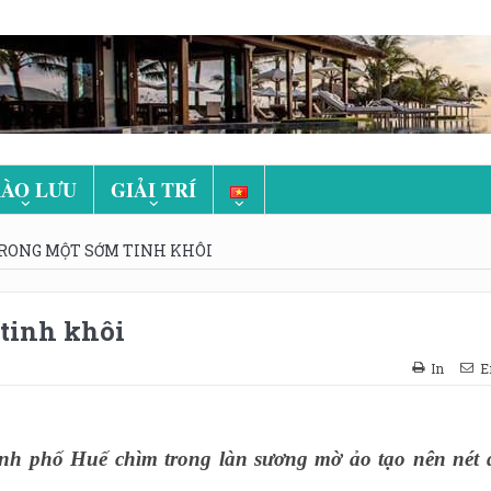
ÀO LƯU
GIẢI TRÍ
RONG MỘT SỚM TINH KHÔI
tinh khôi
In
E
nh phố Huế chìm trong làn sương mờ ảo tạo nên nét 