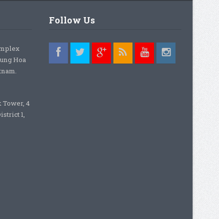
Follow Us
omplex
rung Hoa
etnam.
k Tower, 4
strict 1,