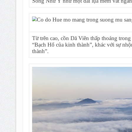
Sông Như Ý như một dải lụa mềm vắt ngang
Từ trên cao, cồn Dã Viên thấp thoáng trong
“Bạch Hổ của kinh thành”, khác với sự nhộ
thành”.