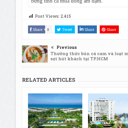
bừng tỉnh cả mùa đông ảm đạm.
Post Views:
2.415
Share
0
Tweet
Share
Share
Previous
Thưởng thức bún cá cam và loạt 
sợi hút khách tại TP.HCM
RELATED ARTICLES