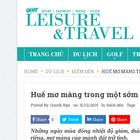
TRANG CHỦ
DU LỊCH
GOLF
TR
HOME
DU LỊCH
ĐIỂM ĐẾN
HUẾ MƠ MÀNG T
Huế mơ màng trong một sớm 
Posted By:
Quynh Nga
on:
31/12/2019
In:
Điểm đến
Tags:
Share
0
Tweet
Share
Share
Những ngày mùa đông nhiệt độ giảm, thà
riêng, mơ màng của mảnh đất trữ tình.