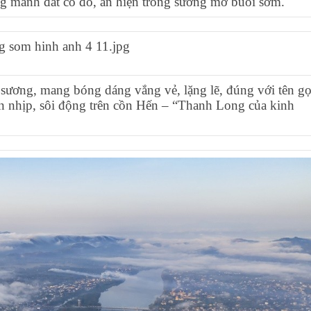
 mảnh đất cố đô, ẩn hiện trong sương mờ buổi sớm.
 sương, mang bóng dáng vắng vẻ, lặng lẽ, đúng với tên gọ
n nhịp, sôi động trên cồn Hến – “Thanh Long của kinh