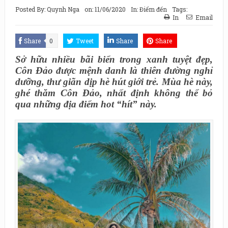
Posted By:
Quynh Nga
on:
11/06/2020
In:
Điểm đến
Tags:
In
Email
Share
0
Tweet
Share
Share
Sở hữu nhiều bãi biển trong xanh tuyệt đẹp,
Côn Đảo được mệnh danh là thiên đường nghỉ
dưỡng, thư giãn dịp hè hút giới trẻ. Mùa hè này,
ghé thăm Côn Đảo, nhất định không thể bỏ
qua những địa điểm hot “hít” này.