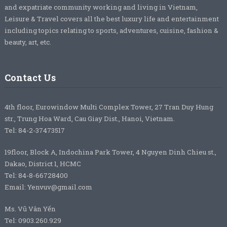
and expatriate community working and living in Vietnam,
Leisure & Travel covers all the best luxury life and entertainment
including topics relating to sports, adventures, cuisine, fashion &
beauty, art, etc.
Contact Us
4th floor, Eurowindow Multi Complex Tower, 27 Tran Duy Hung
str., Trung Hoa Ward, Cau Giay Dist., Hanoi, Vietnam.
Tel: 84-2-37473517
19floor, Block A, Indochina Park Tower, 4 Nguyen Dinh Chieu st.,
Dakao, District 1, HCMC
Tel: 84-8-66728400
Email: Yenvuv@gmail.com
Ms. Vũ Vân Yến
Tel: 0903.260.929