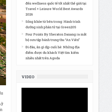
đến wellness quốc tế tốt nhất thế giới tại
Travel + Leisure World Best Awards
2026
Sống khỏe từ bên trong: Hành trình
dưỡng sinh phân tử tại Green20S
Four Points By Sheraton Danang ra mắt
bộ sưu tập bánh trung thu “An Viên”
Đi đâu, ăn gì dịp cuối hè: Những địa
điểm được du khách Việt tìm kiếm
nhiều nhất trên Agoda
VIDEO
du
 ở
ến