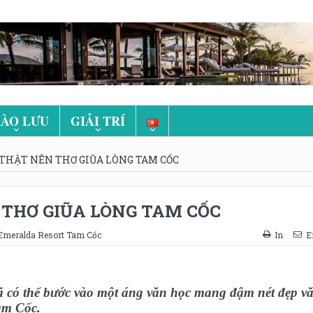
ÀO LƯU
GIẢI TRÍ
THẬT NÊN THƠ GIŨA LÒNG TAM CỐC
THƠ GIŨA LÒNG TAM CỐC
Emeralda Resort Tam Cốc
In
E
 đã có thể bước vào một áng văn học mang đậm nét đẹp v
Tam Cốc.