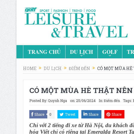
TRANG CHỦ
DU LỊCH
GOLF
TR
HOME
DU LỊCH
ĐIỂM ĐẾN
CÓ MỘT MÙA HÈ 
CÓ MỘT MÙA HÈ THẬT NÊN 
Posted By:
Quynh Nga
on:
25/06/2024
In:
Điểm đến
Tags:
Share
0
Tweet
Share
Share
Chỉ với 2 tiếng đi xe từ Hà Nội, du khách
hóa Việt chỉ có riêng tại Emeralda Resort 