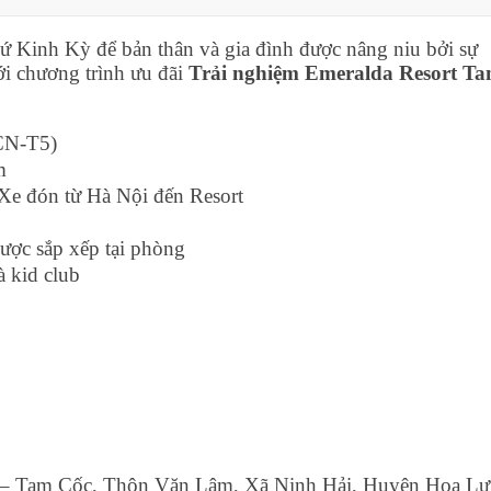
xứ Kinh Kỳ để bản thân và gia đình được nâng niu bởi sự
ới chương trình ưu đãi
Trải nghiệm Emeralda Resort T
(CN-T5)
m
 Xe đón từ Hà Nội đến Resort
được sắp xếp tại phòng
 kid club
n – Tam Cốc, Thôn Văn Lâm, Xã Ninh Hải, Huyện Hoa Lư