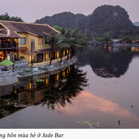
ng hôn mùa hè ở Jade Bar