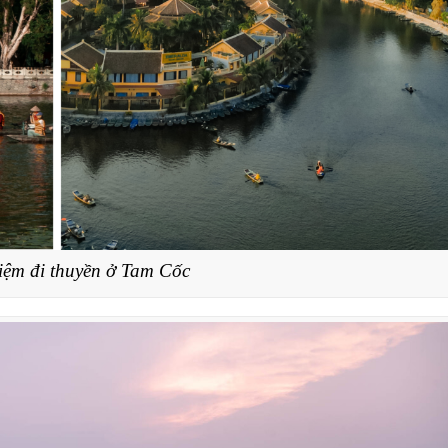
iệm đi thuyền ở Tam Cốc