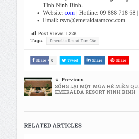
Tỉnh Ninh Bình.
Website:
com
| Hotline: 09 888 718 68 
Email: rsvn@emeraldatamcoc.com
Post Views:
1.228
Tags:
Emeralda Resort Tam Cốc
Share
0
Tweet
Share
Share
Previous
SỐNG LẠI MỘT MÙA HÈ MIỀN QU
EMERALDA RESORT NINH BÌNH
RELATED ARTICLES