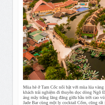
Mùa hè ở Tam Cốc nổi bật với mùa lúa vàng t
khách trải nghiệm đi thuyền dọc dòng Ngô 
áng mây trắng lãng đãng giữa bầu trời cao 
Jade Bar cùng một ly cocktail Cốm, cũng rấ