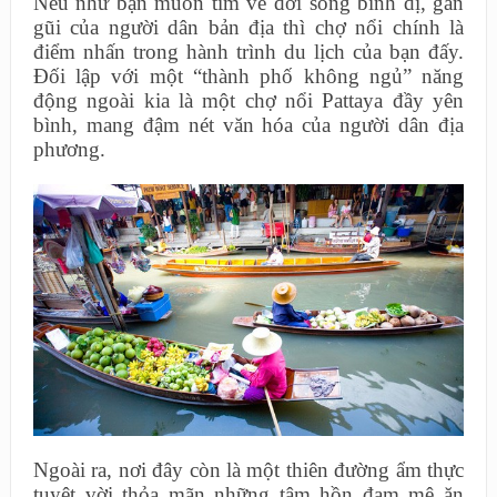
Nếu như bạn muốn tìm về đời sống bình dị, gần
gũi của người dân bản địa thì chợ nổi chính là
điểm nhấn trong hành trình du lịch của bạn đấy.
Đối lập với một “thành phố không ngủ” năng
động ngoài kia là một chợ nổi Pattaya đầy yên
bình, mang đậm nét văn hóa của người dân địa
phương.
Ngoài ra, nơi đây còn là một thiên đường ẩm thực
tuyệt vời thỏa mãn những tâm hồn đam mê ăn