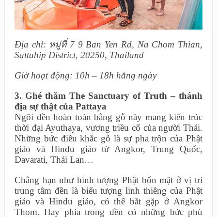
Địa chỉ: หมู่ที่ 7 9 Ban Yen Rd, Na Chom Thian,
Sattahip District, 20250, Thailand
Giờ hoạt động: 10h – 18h hằng ngày
3. Ghé thăm The Sanctuary of Truth – thánh
địa sự thật của Pattaya
Ngôi đền hoàn toàn bằng gỗ này mang kiến trúc
thời đại Ayuthaya, vương triều cổ của người Thái.
Những bức điêu khắc gỗ là sự pha trộn của Phật
giáo và Hindu giáo từ Angkor, Trung Quốc,
Davarati, Thái Lan…
Chẳng hạn như hình tượng Phật bốn mặt ở vị trí
trung tâm đền là biểu tượng linh thiêng của Phật
giáo và Hindu giáo, có thể bắt gặp ở Angkor
Thom. Hay phía trong đền có những bức phù