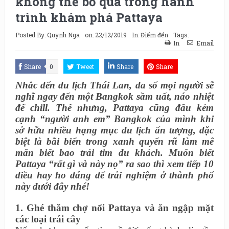
không thể bỏ qua trong hành
trình khám phá Pattaya
Posted By:
Quynh Nga
on:
22/12/2019
In:
Điểm đến
Tags:
In
Email
Share
0
Tweet
Share
Share
Nhắc đến du lịch Thái Lan, đa số mọi người sẽ
nghĩ ngay đến một Bangkok sầm uất, náo nhiệt
để chill. Thế nhưng, Pattaya cũng đâu kém
cạnh “người anh em” Bangkok của mình khi
sở hữu nhiều hạng mục du lịch ấn tượng, đặc
biệt là bãi biển trong xanh quyến rũ làm mê
mẩn biết bao trái tim du khách. Muốn biết
Pattaya “rất gì và này nọ” ra sao thì xem tiếp 10
điều hay ho đáng để trải nghiệm ở thành phố
này dưới đây nhé!
1. Ghé thăm chợ nổi Pattaya và ăn ngập mặt
các loại trái cây