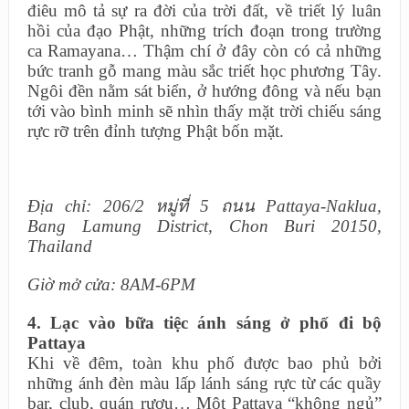
điêu mô tả sự ra đời của trời đất, về triết lý luân
hồi của đạo Phật, những trích đoạn trong trường
ca Ramayana… Thậm chí ở đây còn có cả những
bức tranh gỗ mang màu sắc triết học phương Tây.
Ngôi đền nằm sát biển, ở hướng đông và nếu bạn
tới vào bình minh sẽ nhìn thấy mặt trời chiếu sáng
rực rỡ trên đỉnh tượng Phật bốn mặt.
Địa chỉ: 206/2 หมู่ที่ 5 ถนน Pattaya-Naklua,
Bang Lamung District, Chon Buri 20150,
Thailand
Giờ mở cửa: 8AM-6PM
4. Lạc vào bữa tiệc ánh sáng ở phố đi bộ
Pattaya
Khi về đêm, toàn khu phố được bao phủ bởi
những ánh đèn màu lấp lánh sáng rực từ các quầy
bar, club, quán rượu… Một Pattaya “không ngủ”