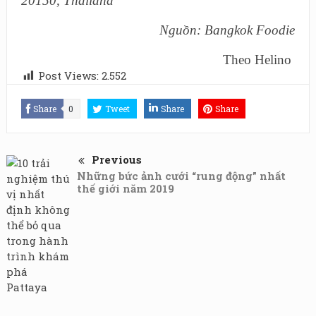
20150, Thailand
Nguồn: Bangkok Foodie
Theo
Helino
Post Views:
2.552
Share
0
Tweet
Share
Share
Previous
Những bức ảnh cưới “rung động” nhất
thế giới năm 2019