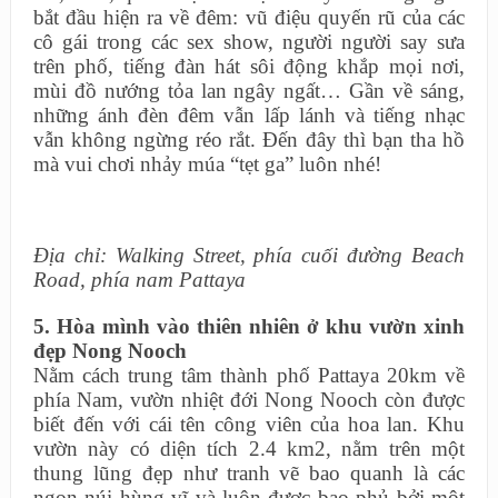
bắt đầu hiện ra về đêm: vũ điệu quyến rũ của các
cô gái trong các sex show, người người say sưa
trên phố, tiếng đàn hát sôi động khắp mọi nơi,
mùi đồ nướng tỏa lan ngây ngất… Gần về sáng,
những ánh đèn đêm vẫn lấp lánh và tiếng nhạc
vẫn không ngừng réo rắt. Đến đây thì bạn tha hồ
mà vui chơi nhảy múa “tẹt ga” luôn nhé!
Địa chỉ: Walking Street, phía cuối đường Beach
Road, phía nam Pattaya
5. Hòa mình vào thiên nhiên ở khu vườn xinh
đẹp Nong Nooch
Nằm cách trung tâm thành phố Pattaya 20km về
phía Nam, vườn nhiệt đới Nong Nooch còn được
biết đến với cái tên công viên của hoa lan. Khu
vườn này có diện tích 2.4 km2, nằm trên một
thung lũng đẹp như tranh vẽ bao quanh là các
ngọn núi hùng vĩ và luôn được bao phủ bởi một