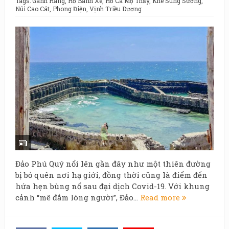
Tags:
Gành Hang
,
Hồ Bánh Xe
,
Hồ Cá Mộ Thầy
,
Khe Sung Sướng
,
Núi Cao Cát
,
Phong Điện
,
Vịnh Triều Dương
Đảo Phú Quý nổi lên gần đây như một thiên đường
bị bỏ quên nơi hạ giới, đồng thời cũng là điểm đến
hứa hẹn bùng nổ sau đại dịch Covid-19. Với khung
cảnh “mê đắm lòng người”, Đảo...
Read more