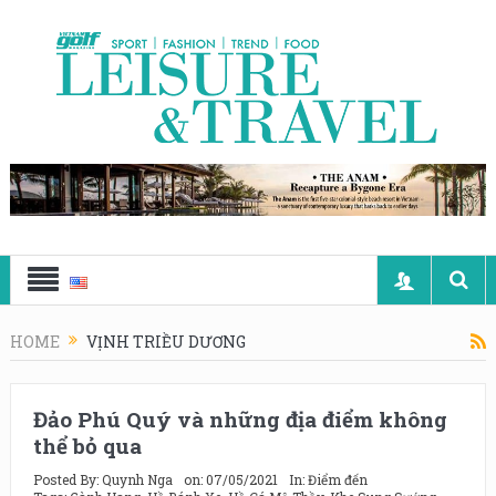
HOME
VỊNH TRIỀU DƯƠNG
Đảo Phú Quý và những địa điểm không
thể bỏ qua
Posted By:
Quynh Nga
on:
07/05/2021
In:
Điểm đến