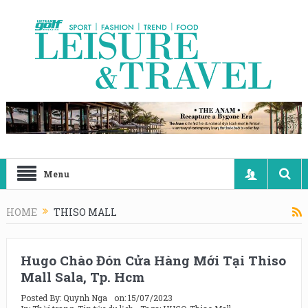
Menu
HOME
THISO MALL
Hugo Chào Đón Cửa Hàng Mới Tại Thiso
Mall Sala, Tp. Hcm
Posted By:
Quynh Nga
on:
15/07/2023