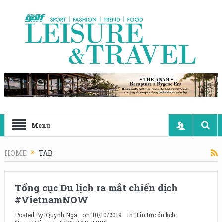
Menu
HOME
TAB
Tổng cục Du lịch ra mắt chiến dịch
#VietnamNOW
Posted By:
Quynh Nga
on:
10/10/2019
In:
Tin tức du lịch