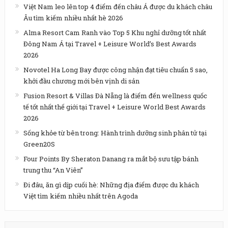
Việt Nam leo lên top 4 điểm đến châu Á được du khách châu
Âu tìm kiếm nhiều nhất hè 2026
Alma Resort Cam Ranh vào Top 5 Khu nghỉ dưỡng tốt nhất
Đông Nam Á tại Travel + Leisure World’s Best Awards
2026
Novotel Ha Long Bay được công nhận đạt tiêu chuẩn 5 sao,
khởi đầu chương mới bên vịnh di sản
Fusion Resort & Villas Đà Nẵng là điểm đến wellness quốc
tế tốt nhất thế giới tại Travel + Leisure World Best Awards
2026
Sống khỏe từ bên trong: Hành trình dưỡng sinh phân tử tại
Green20S
Four Points By Sheraton Danang ra mắt bộ sưu tập bánh
trung thu “An Viên”
Đi đâu, ăn gì dịp cuối hè: Những địa điểm được du khách
Việt tìm kiếm nhiều nhất trên Agoda