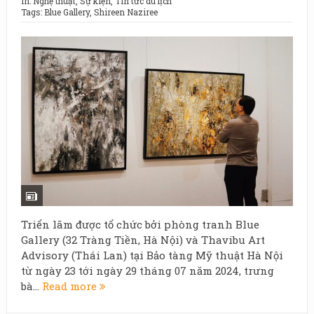
In:
Nghệ thuật
,
Sự kiện
,
Tin tức du lịch
Tags:
Blue Gallery
,
Shireen Naziree
Triển lãm được tổ chức bởi phòng tranh Blue
Gallery (32 Tràng Tiền, Hà Nội) và Thavibu Art
Advisory (Thái Lan) tại Bảo tàng Mỹ thuật Hà Nội
từ ngày 23 tới ngày 29 tháng 07 năm 2024, trưng
bà...
Read more