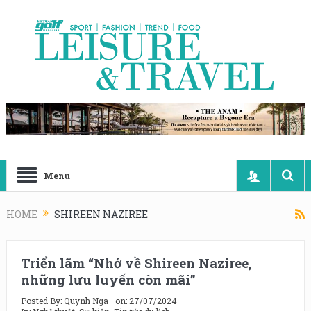
Menu
HOME
SHIREEN NAZIREE
Triển lãm “Nhớ về Shireen Naziree,
những lưu luyến còn mãi”
Posted By:
Quynh Nga
on:
27/07/2024