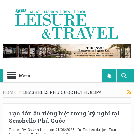
Menu
HOME
SEASHELLS PHU QUOC HOTEL & SPA
Tạo dấu ấn riêng biệt trong kỳ nghỉ tại
Seashells Phú Quốc
Posted By:
Quynh Nga
on:
01/06/2025
In:
Tin tức du lịch
,
Tour