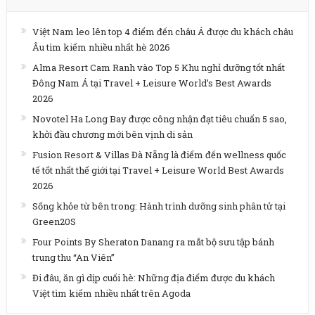
Việt Nam leo lên top 4 điểm đến châu Á được du khách châu
Âu tìm kiếm nhiều nhất hè 2026
Alma Resort Cam Ranh vào Top 5 Khu nghỉ dưỡng tốt nhất
Đông Nam Á tại Travel + Leisure World’s Best Awards
2026
Novotel Ha Long Bay được công nhận đạt tiêu chuẩn 5 sao,
khởi đầu chương mới bên vịnh di sản
Fusion Resort & Villas Đà Nẵng là điểm đến wellness quốc
tế tốt nhất thế giới tại Travel + Leisure World Best Awards
2026
Sống khỏe từ bên trong: Hành trình dưỡng sinh phân tử tại
Green20S
Four Points By Sheraton Danang ra mắt bộ sưu tập bánh
trung thu “An Viên”
Đi đâu, ăn gì dịp cuối hè: Những địa điểm được du khách
Việt tìm kiếm nhiều nhất trên Agoda