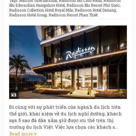
Tags:
Marriott International
,
Radisson Blu Cam Ranh
,
Radisson
Blu Edwardian Hampshire Hotel
,
Radisson Blu Resort Phú Quốc
,
Radisson Collection Hotel Royal Mile
,
Radisson Hotel Danang
,
Radisson Hotel Group
,
Radisson Resort Phan Thiết
Đi cùng với sự phát triển của ngành du lịch trên
thế giới, khái niệm về du lịch nghỉ dưỡng, khách
sạn 5 sao đã dần nắm giữ được ưu thế trên thị
trường du lịch Việt. Việc lựa chọn các khách s...
Read more