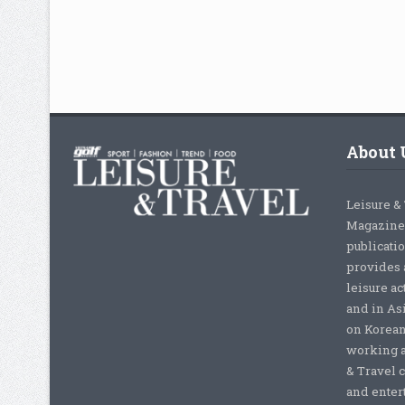
About 
Leisure &
Magazine,
publicati
provides 
leisure ac
and in As
on Korean
working a
& Travel c
and enter