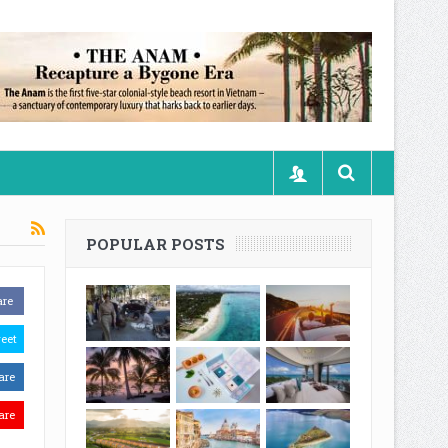
POPULAR POSTS
are
eet
are
are