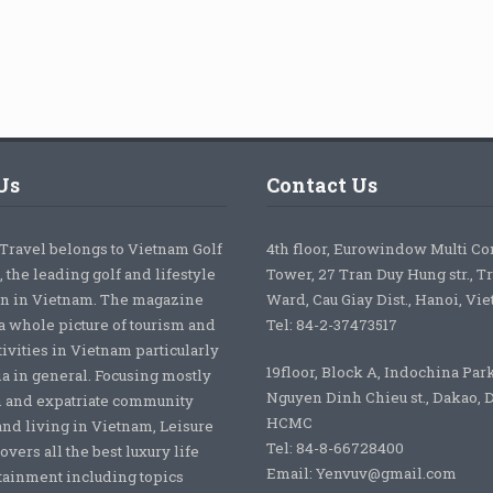
Us
Contact Us
 Travel belongs to Vietnam Golf
4th floor, Eurowindow Multi C
 the leading golf and lifestyle
Tower, 27 Tran Duy Hung str., T
on in Vietnam. The magazine
Ward, Cau Giay Dist., Hanoi, Vi
a whole picture of tourism and
Tel: 84-2-37473517
tivities in Vietnam particularly
19floor, Block A, Indochina Par
ia in general. Focusing mostly
Nguyen Dinh Chieu st., Dakao, Di
 and expatriate community
HCMC
nd living in Vietnam, Leisure
Tel: 84-8-66728400
overs all the best luxury life
Email: Yenvuv@gmail.com
tainment including topics