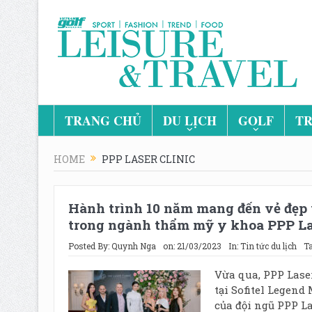
TRANG CHỦ
DU LỊCH
GOLF
TR
HOME
PPP LASER CLINIC
Hành trình 10 năm mang đến vẻ đẹp v
trong ngành thẩm mỹ y khoa PPP Las
Posted By:
Quynh Nga
on:
21/03/2023
In:
Tin tức du lịch
T
Vừa qua, PPP Laser
tại Sofitel Legend
của đội ngũ PPP La