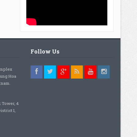
Follow Us
omplex
rung Hoa
etnam.
k Tower, 4
strict 1,