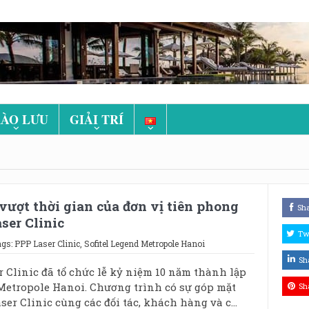
ÀO LƯU
GIẢI TRÍ
ượt thời gian của đơn vị tiên phong
Sh
er Clinic
Tw
ags:
PPP Laser Clinic
,
Sofitel Legend Metropole Hanoi
Sh
 Clinic đã tổ chức lễ kỷ niệm 10 năm thành lập
 Metropole Hanoi. Chương trình có sự góp mặt
Sh
ser Clinic cùng các đối tác, khách hàng và c...