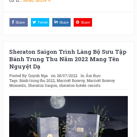
Share
Tweet
Share
Share
Sheraton Saigon Trình Làng Bộ Sưu Tập
Bánh Trung Thu Năm 2022 Mang Tên
Nguyệt Dạ
Posted By:
Quynh Nga
on:
28/07/2022
In:
Ẩm thực
Tags:
Bánh trung thu 2022
,
Marriott Bonvoy
,
Marriott Bonvoy
Moments
,
Sheraton Saigon
,
sheraton-hotels-resorts