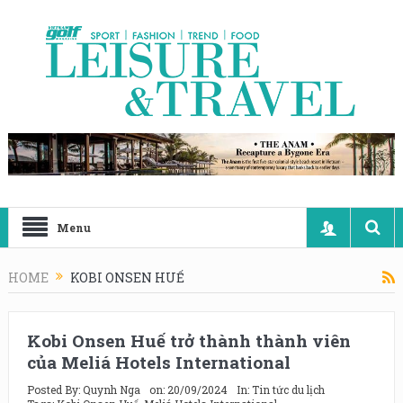
Menu
HOME
KOBI ONSEN HUẾ
Kobi Onsen Huế trở thành thành viên
của Meliá Hotels International
Posted By:
Quynh Nga
on:
20/09/2024
In:
Tin tức du lịch