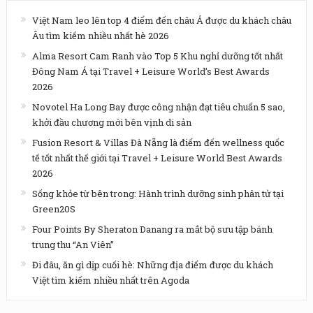
Việt Nam leo lên top 4 điểm đến châu Á được du khách châu
Âu tìm kiếm nhiều nhất hè 2026
Alma Resort Cam Ranh vào Top 5 Khu nghỉ dưỡng tốt nhất
Đông Nam Á tại Travel + Leisure World’s Best Awards
2026
Novotel Ha Long Bay được công nhận đạt tiêu chuẩn 5 sao,
khởi đầu chương mới bên vịnh di sản
Fusion Resort & Villas Đà Nẵng là điểm đến wellness quốc
tế tốt nhất thế giới tại Travel + Leisure World Best Awards
2026
Sống khỏe từ bên trong: Hành trình dưỡng sinh phân tử tại
Green20S
Four Points By Sheraton Danang ra mắt bộ sưu tập bánh
trung thu “An Viên”
Đi đâu, ăn gì dịp cuối hè: Những địa điểm được du khách
Việt tìm kiếm nhiều nhất trên Agoda