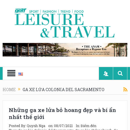
HOME
GA XE LỬA COLONIA DEL SACRAMENTO
Những ga xe lửa bỏ hoang đẹp và bí ẩn
nhất thế giới
Posted By:
Quynh Nga
on:
08/07/2021
In:
Điểm đến