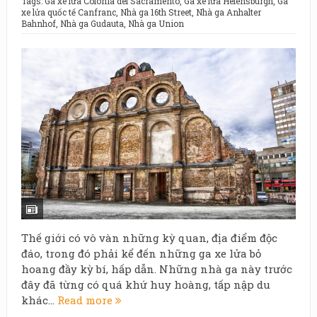
Tags:
Ga xe lửa Colonia del Sacramento
,
Ga xe lửa Helensburgh
,
Ga
xe lửa quốc tế Canfranc
,
Nhà ga 16th Street
,
Nhà ga Anhalter
Bahnhof
,
Nhà ga Gudauta
,
Nhà ga Union
Thế giới có vô vàn những kỳ quan, địa điểm độc
đáo, trong đó phải kể đến những ga xe lửa bỏ
hoang đầy kỳ bí, hấp dẫn. Những nhà ga này trước
đây đã từng có quá khứ huy hoàng, tấp nập du
khác...
Read more