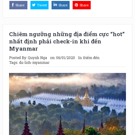
Share
Tweet
Share
Share
Chiêm ngưỡng những địa điểm cực “hot”
nhất định phải check-in khi đến
Myanmar
Posted By:
Quynh Nga
on:
06/01/2020
In:
Điểm đến
Tags:
du-lich-myanmar