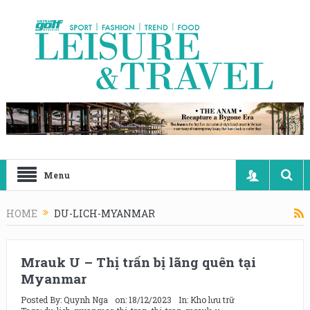
Menu
HOME
DU-LICH-MYANMAR
Mrauk U – Thị trấn bị lãng quên tại
Myanmar
Posted By:
Quynh Nga
on:
18/12/2023
In:
Kho lưu trữ