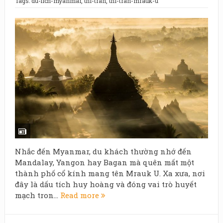
Tags:
du-lich-myanmar
,
thi-tran
,
thi-tran-mrauk-u
Nhắc đến Myanmar, du khách thường nhớ đến
Mandalay, Yangon hay Bagan mà quên mất một
thành phố cổ kính mang tên Mrauk U. Xa xưa, nơi
đây là dấu tích huy hoàng và đóng vai trò huyết
mạch tron...
Read more