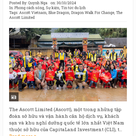
Posted By:
Quynh Nga
on:
30/10/2024
In:
Phong cách sống
,
Sự kiện
,
Tin tức du lịch
Tags:
Ascott Vietnam
,
Blue Dragon
,
Dragon Walk For Change
,
The
Ascott Limited
The Ascott Limited (Ascott), một trong những tập
đoàn sở hữu và vận hành căn hộ dịch vụ, khách
sạn và khu nghỉ dưỡng quốc tế lớn nhất Việt Nam
thuộc sở hữu của CapitaLand Investment (CLI), t...
Read more