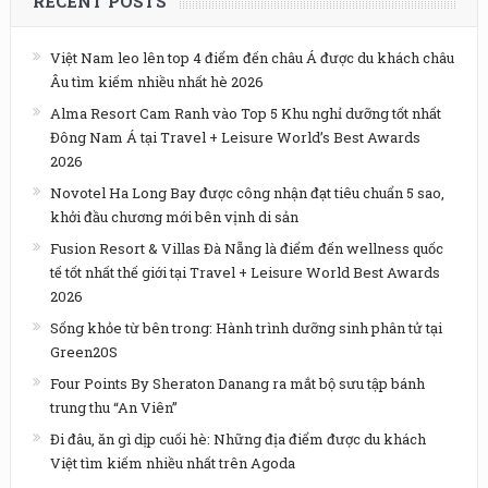
RECENT POSTS
Việt Nam leo lên top 4 điểm đến châu Á được du khách châu
Âu tìm kiếm nhiều nhất hè 2026
Alma Resort Cam Ranh vào Top 5 Khu nghỉ dưỡng tốt nhất
Đông Nam Á tại Travel + Leisure World’s Best Awards
2026
Novotel Ha Long Bay được công nhận đạt tiêu chuẩn 5 sao,
khởi đầu chương mới bên vịnh di sản
Fusion Resort & Villas Đà Nẵng là điểm đến wellness quốc
tế tốt nhất thế giới tại Travel + Leisure World Best Awards
2026
Sống khỏe từ bên trong: Hành trình dưỡng sinh phân tử tại
Green20S
Four Points By Sheraton Danang ra mắt bộ sưu tập bánh
trung thu “An Viên”
Đi đâu, ăn gì dịp cuối hè: Những địa điểm được du khách
Việt tìm kiếm nhiều nhất trên Agoda