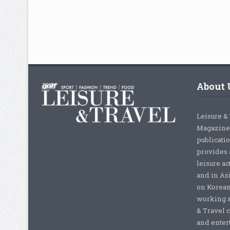
About 
Leisure &
Magazine,
publicati
provides 
leisure ac
and in As
on Korean
working a
& Travel c
and enter