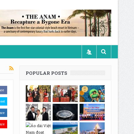
POPULAR POSTS
are
eet
are
are