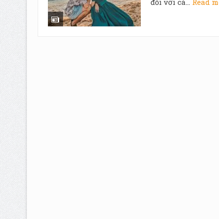
đối với cá...
Read m