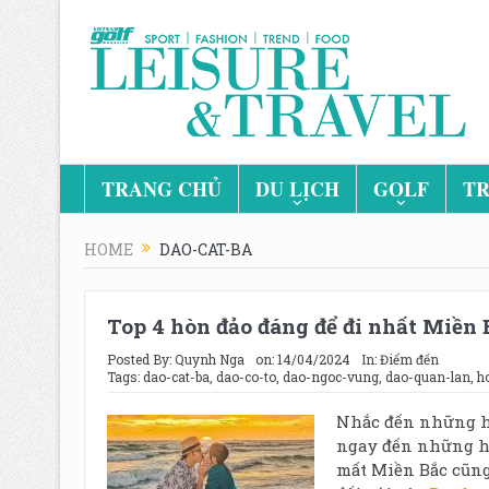
TRANG CHỦ
DU LỊCH
GOLF
TR
HOME
DAO-CAT-BA
Top 4 hòn đảo đáng để đi nhất Miền 
Posted By:
Quynh Nga
on:
14/04/2024
In:
Điểm đến
Tags:
dao-cat-ba
,
dao-co-to
,
dao-ngoc-vung
,
dao-quan-lan
,
h
Nhắc đến những h
ngay đến những h
mất Miền Bắc cũng