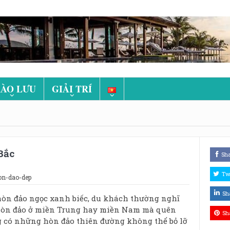
ÀO LƯU
GIẢI TRÍ
Bắc
Sh
Tw
on-dao-dep
Sh
òn đảo ngọc xanh biếc, du khách thường nghĩ
òn đảo ở miền Trung hay miền Nam mà quên
Sh
 có những hòn đảo thiên đường không thể bỏ lỡ