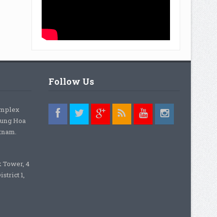
Follow Us
omplex
rung Hoa
etnam.
k Tower, 4
strict 1,