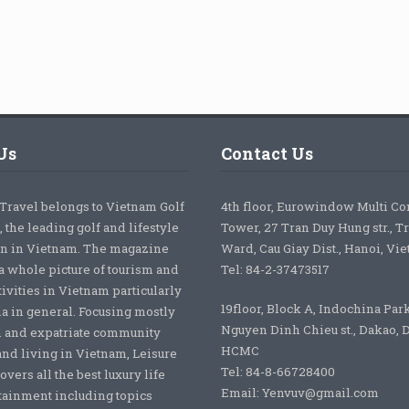
Us
Contact Us
 Travel belongs to Vietnam Golf
4th floor, Eurowindow Multi C
 the leading golf and lifestyle
Tower, 27 Tran Duy Hung str., T
on in Vietnam. The magazine
Ward, Cau Giay Dist., Hanoi, Vi
a whole picture of tourism and
Tel: 84-2-37473517
tivities in Vietnam particularly
19floor, Block A, Indochina Par
ia in general. Focusing mostly
Nguyen Dinh Chieu st., Dakao, Di
 and expatriate community
HCMC
nd living in Vietnam, Leisure
Tel: 84-8-66728400
overs all the best luxury life
Email: Yenvuv@gmail.com
tainment including topics