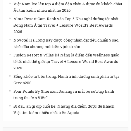
Việt Nam leo lên top 4 điểm đến châu Á được du khách châu
Âu tìm kiếm nhiều nhất hè 2026
Alma Resort Cam Ranh vào Top 5 Khu nghỉ dưỡng tốt nhất
Đông Nam Á tại Travel + Leisure World’s Best Awards
2026
Novotel Ha Long Bay được công nhận đạt tiêu chuẩn 5 sao,
khởi đầu chương mới bên vịnh di sản
Fusion Resort & Villas Đà Nẵng là điểm đến wellness quốc
tế tốt nhất thế giới tại Travel + Leisure World Best Awards
2026
Sống khỏe từ bên trong: Hành trình dưỡng sinh phân tử tại
Green20S
Four Points By Sheraton Danang ra mắt bộ sưu tập bánh
trung thu “An Viên”
Đi đâu, ăn gì dịp cuối hè: Những địa điểm được du khách
Việt tìm kiếm nhiều nhất trên Agoda