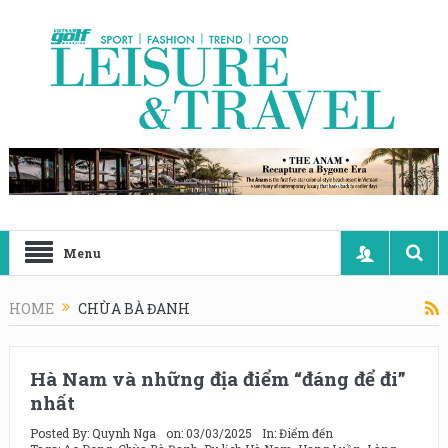
Menu
HOME
CHÙA BÀ ĐANH
Hà Nam và những địa điểm “đáng để đi”
nhất
Posted By:
Quynh Nga
on:
03/03/2025
In:
Điểm đến