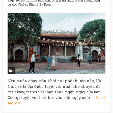
Tags:
Ao Dong
,
Chùa Bà Đanh
,
Du lịch Hà Nam
,
Hang Luồn
,
Làng
cá kho Vũ Đại
,
Nhà cổ Bá Kiến
Nếu muốn chạy trốn khỏi nơi phố thị tấp nập, Hà
Nam sẽ là địa điểm tuyệt vời nhất cho chuyến đi
get away, refresh lại bản thân ngắn ngày của bạn.
Còn gì tuyệt vời hơn khi vào một ngày cuối t...
Read
more