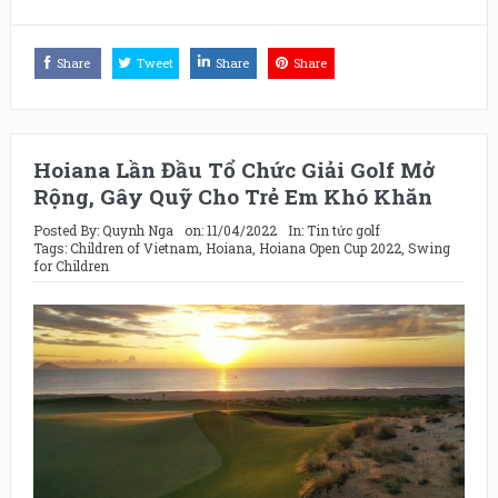
Share
Tweet
Share
Share
Hoiana Lần Đầu Tổ Chức Giải Golf Mở
Rộng, Gây Quỹ Cho Trẻ Em Khó Khăn
Posted By:
Quynh Nga
on:
11/04/2022
In:
Tin tức golf
Tags:
Children of Vietnam
,
Hoiana
,
Hoiana Open Cup 2022
,
Swing
for Children